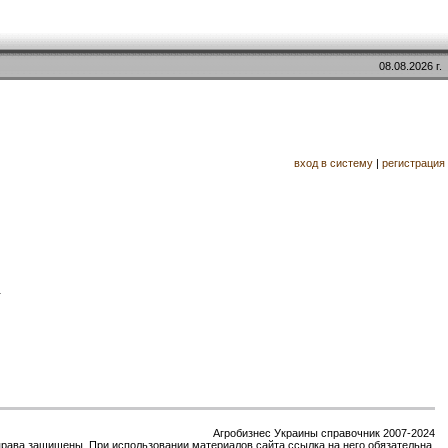
08.08.2026 г.
вход в систему
|
регистрация
.
Агробизнес Украины справочник 2007-2024
права защищены. При использовании материалов сайта ссылка на него обязательна.