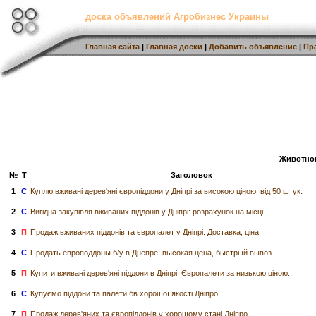
доска объявлений Агробизнес Украины
Главная сайта
|
Главная доски
|
Добавить объявление
|
Пр
Животно
№
Т
Заголовок
1
С
Куплю вживані дерев'яні європіддони у Дніпрі за високою ціною, від 50 штук.
2
С
Вигідна закупівля вживаних піддонів у Дніпрі: розрахунок на місці
3
П
Продаж вживаних піддонів та європалет у Дніпрі. Доставка, ціна
4
С
Продать европоддоны б/у в Днепре: высокая цена, быстрый вывоз.
5
П
Купити вживані дерев'яні піддони в Дніпрі. Європалети за низькою ціною.
6
С
Купуємо піддони та палети бв хорошої якості Дніпро
7
П
Продаж дерев'яних та європіддонів у хорошому стані Дніпро.