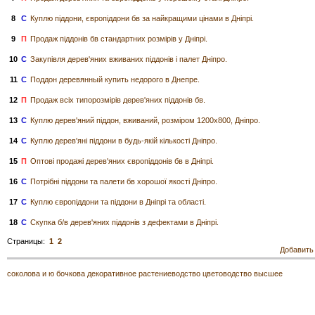
8
С
Куплю піддони, європіддони бв за найкращими цінами в Дніпрі.
9
П
Продаж піддонів бв стандартних розмірів у Дніпрі.
10
С
Закупівля дерев'яних вживаних піддонів і палет Дніпро.
11
С
Поддон деревянный купить недорого в Днепре.
12
П
Продаж всіх типорозмірів дерев'яних піддонів бв.
13
С
Куплю дерев'яний піддон, вживаний, розміром 1200х800, Дніпро.
14
С
Куплю дерев'яні піддони в будь-якій кількості Дніпро.
15
П
Оптові продажі дерев'яних європіддонів бв в Дніпрі.
16
С
Потрібні піддони та палети бв хорошої якості Дніпро.
17
С
Куплю європіддони та піддони в Дніпрі та області.
18
С
Скупка б/в дерев'яних піддонів з дефектами в Дніпрі.
Страницы:
1
2
Добавить
соколова и ю бочкова декоративное растениеводство цветоводство высшее