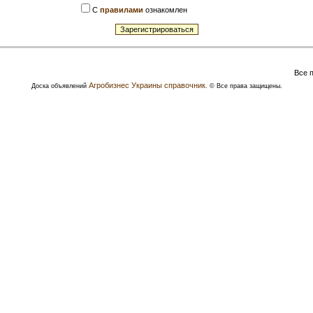
С
правилами
ознакомлен
Все 
Агробизнес Украины справочник
Доска объявлений
. © Все права защищены.