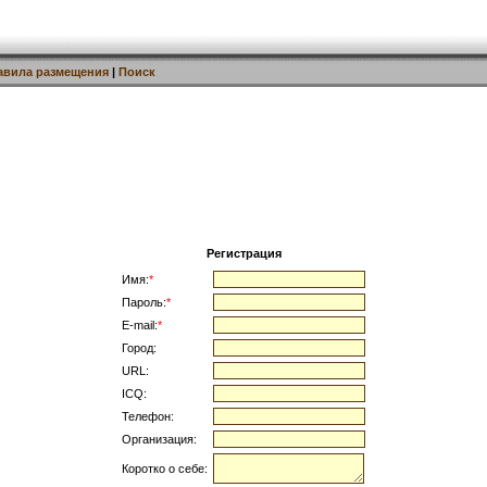
авила размещения
|
Поиск
Регистрация
Имя:
*
Пароль:
*
E-mail:
*
Город:
URL:
ICQ:
Телефон:
Организация:
Коротко о себе: