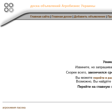
доска объявлений Агробизнес Украины
Главная сайта
|
Главная доски
|
Добавить объявление
|
Пр
Уваж
Извините, но запрашив
Скорее всего,
закончился ср
Вы можете
перейти в ра
Возможно, Вы найдёте 
Перейти на главную
с
агрохимия пасока