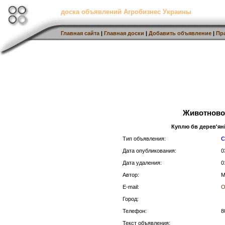
доска объявлений Агробизнес Украины
Главная сайта
|
Главная доски
|
Добавить объявление
|
Пр
Животново
Куплю бв дерев'яні
Тип объявления:
С
Дата опубликования:
0
Дата удаления:
0
Автор:
М
E-mail:
О
Город:
Телефон:
8
Текст объявления: