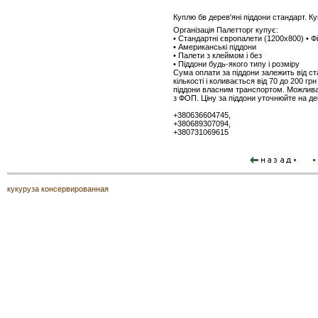
Куплю бв дерев'яні піддони стандарт. К
Організація Палетторг купує:
• Стандартні європалети (1200x800) • Ф
• Американські піддони
• Палети з клеймом і без
• Піддони будь-якого типу і розміру
Сума оплати за піддони залежить від ста
кількості і коливається від 70 до 200 гр
піддони власним транспортом. Можлива 
з ФОП. Ціну за піддони уточнюйте на де
+380636604745,
+380689307094,
+380731069615
кукуруза консервированная