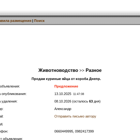
авила размещения
|
Поиск
Животноводство
Разное
>>
Продам куриные яйца от короба Днепр.
 объявления:
Предложение
а опубликования:
13.10.2025
11:47:08
а удаления:
08.10.2026 (осталось
63
дня)
р:
Александр
il:
Отправить письмо автору
д:
ефон:
0660449995, 0982417399
ст объявления: