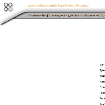
доска объявлений Агробизнес Украины
Главная сайта
|
Главная доски
|
Добавить объявление
|
Пр
Тип
Дат
Дат
Авто
E-ma
Горо
Тел
Тек