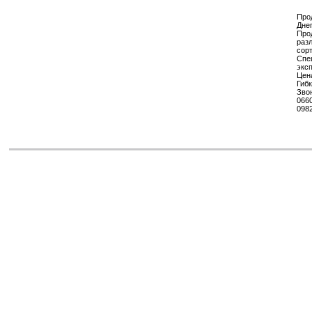
Про
Дне
Прод
раз
сорт
Спе
эксп
Цена
Гиб
Зво
066
098