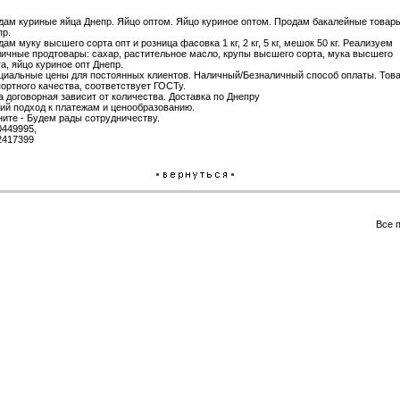
дам куриные яйца Днепр. Яйцо оптом. Яйцо куриное оптом. Продам бакалейные товар
пр.
ам муку высшего сорта опт и розница фасовка 1 кг, 2 кг, 5 кг, мешок 50 кг. Реализуем
личные продтовары: сахар, растительное масло, крупы высшего сорта, мука высшего
а, яйцо куриное опт Днепр.
циальные цены для постоянных клиентов. Наличный/Безналичный способ оплаты. Тов
ортного качества, соответствует ГОСТу.
 договорная зависит от количества. Доставка по Днепру
кий подход к платежам и ценообразованию.
ните - Будем рады сотрудничеству.
0449995,
2417399
Все 