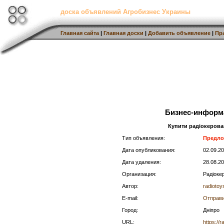
доска объявлений Агробизнес Украины
Главная сайта
|
Главная доски
|
Добавить объявление
|
Пр
Бизнес-информ
Купити радіокерован
Тип объявления:
Предло
Дата опубликования:
02.09.2
Дата удаления:
28.08.2
Организация:
Радіоке
Автор:
radiotoy
E-mail:
Отправи
Город:
Дніпро
URL:
https://r