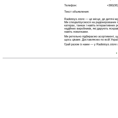
Телефон:
+380(95
Текст объявления:
Radiotoys.store — це місце, де дитячі м
Ми спеціалізуємося на радіокерованих 
катерах, танках і навіть інтерактивних р
надійних виробників, які дарують яскра
навіть новачками.
Ми ретельно підбираємо асортимент, що
щось цікаве. Доставляємо по всій Украї
Грай разом із нами — у Radiotoys.store 