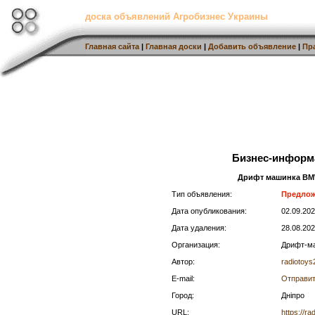
доска объявлений Агробизнес Украины
Главная сайта
|
Главная доски
|
Добавить объявление
|
Пр
Бизнес-информ
Дрифт машинка BMW 
Тип объявления:
Предло
Дата опубликования:
02.09.20
Дата удаления:
28.08.20
Организация:
Дрифт-ма
Автор:
radiotoys
E-mail:
Отправит
Город:
Дніпро
URL:
https://r