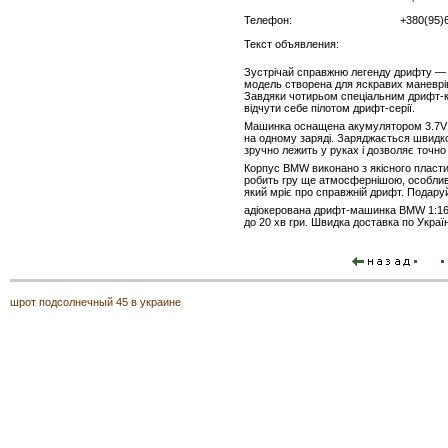
Телефон:
+380(95)
Текст объявления:
Зустрічай справжню легенду дрифту —
модель створена для яскравих маневрів
Завдяки чотирьом спеціальним дрифт-к
відчути себе пілотом дрифт-серії.
Машинка оснащена акумулятором 3.7V 5
на одному заряді. Заряджається швидко
зручно лежить у руках і дозволяє точно
Корпус BMW виконано з якісного пластик
робить гру ще атмосфернішою, особливо 
який мріє про справжній дрифт. Подару
адіокерована дрифт-машинка BMW 1:16 
до 20 хв гри. Швидка доставка по Україн
шрот подсолнечный 45 в украине