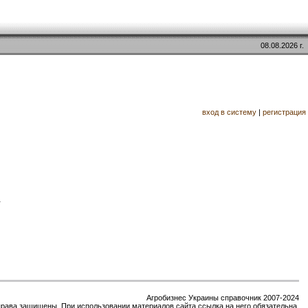
08.08.2026 г.
вход в систему
|
регистрация
.
Агробизнес Украины справочник 2007-2024
права защищены. При использовании материалов сайта ссылка на него обязательна.