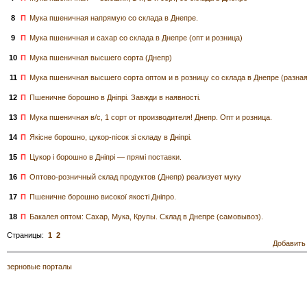
8
П
Мука пшеничная напрямую со склада в Днепре.
9
П
Мука пшеничная и сахар со склада в Днепре (опт и розница)
10
П
Мука пшеничная высшего сорта (Днепр)
11
П
Мука пшеничная высшего сорта оптом и в розницу со склада в Днепре (разна
12
П
Пшеничне борошно в Дніпрі. Завжди в наявності.
13
П
Мука пшеничная в/с, 1 сорт от производителя! Днепр. Опт и розница.
14
П
Якісне борошно, цукор-пісок зі складу в Дніпрі.
15
П
Цукор і борошно в Дніпрі — прямі поставки.
16
П
Оптово-розничный склад продуктов (Днепр) реализует муку
17
П
Пшеничне борошно високої якості Дніпро.
18
П
Бакалея оптом: Сахар, Мука, Крупы. Склад в Днепре (самовывоз).
Страницы:
1
2
Добавить
зерновые порталы