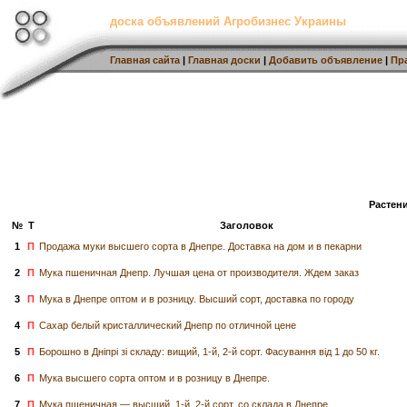
доска объявлений Агробизнес Украины
Главная сайта
|
Главная доски
|
Добавить объявление
|
Пр
Растен
№
Т
Заголовок
1
П
Продажа муки высшего сорта в Днепре. Доставка на дом и в пекарни
2
П
Мука пшеничная Днепр. Лучшая цена от производителя. Ждем заказ
3
П
Мука в Днепре оптом и в розницу. Высший сорт, доставка по городу
4
П
Сахар белый кристаллический Днепр по отличной цене
5
П
Борошно в Дніпрі зі складу: вищий, 1-й, 2-й сорт. Фасування від 1 до 50 кг.
6
П
Мука высшего сорта оптом и в розницу в Днепре.
7
П
Мука пшеничная — высший, 1-й, 2-й сорт, со склада в Днепре