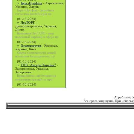
Іпріс-Профіль
-
Харьковская,
Украина, Харків.
Іпріс-Профіль - виробник
сітчастих контейнерів на
(01-13-2024)
ЛесТОРГ
-
Днепропетровская, Украина,
Днепр.
Компания ЛесТОРГ - ваш
надежный партнер в сфере пр
(01-13-2024)
Gruzoperevoz
-
Киевская,
Украина, Киев.
Сфера деятельности нашей
компании Gruzoperevoz, це
(01-13-2024)
ТОВ "Ангари України"
-
Запорожская, Украина,
Запорожье.
Будівництво, виготовлення
металоконструкцій та про
(01-13-2024)
Агробизнес 
Все права защищены. При использо