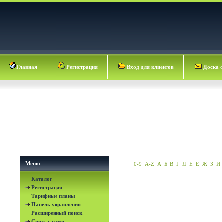
Главная
Регистрация
Вход для клиентов
Доска 
Меню
0-9
A-Z
А
Б
В
Г
Д
Е
Ё
Ж
З
И
Каталог
Регистрация
Тарифные планы
Панель управления
Расширенный поиск
Связь с нами