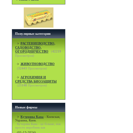
Популярные категории
РАСТЕНИЕВОДСТВО,
САДОВОДСТВО,
ОГОРОДНИЧЕСТВО
(
42219
Просмотров)
ЖИВОТНОВОДСТВО
(
32443
Просмотров)
АГРОХИМИЯ И
СРЕДСТВА БИОЗАЩИТЫ
(
25148
Просмотров)
Новые фирмы
Кучерява Кава
-
Киевская,
Украина, Киев.
Кучерява Кава - це більше, ніж
просто виробник кав
(01-13-2024)