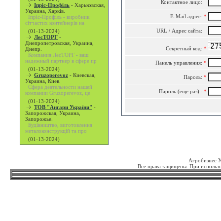
Контактное лицо:
Іпріс-Профіль
-
Харьковская,
Украина, Харків.
E-Mail адрес:
*
Іпріс-Профіль - виробник
сітчастих контейнерів на
URL / Адрес сайта:
(01-13-2024)
ЛесТОРГ
-
Днепропетровская, Украина,
Секретный код:
*
Днепр.
Компания ЛесТОРГ - ваш
надежный партнер в сфере пр
Панель управления:
*
(01-13-2024)
Gruzoperevoz
-
Киевская,
Пароль:
*
Украина, Киев.
Сфера деятельности нашей
Пароль (еще раз) :
*
компании Gruzoperevoz, це
(01-13-2024)
ТОВ "Ангари України"
-
Запорожская, Украина,
Запорожье.
Будівництво, виготовлення
металоконструкцій та про
(01-13-2024)
Агробизнес 
Все права защищены. При использо