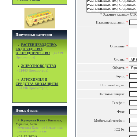
* Зажмите клавишу CTRL
Название компании:
*
Популярные категории
РАСТЕНИЕВОДСТВО,
Описание:
*
САДОВОДСТВО,
ОГОРОДНИЧЕСТВО
(
42219
Просмотров)
Страна:
*
ЖИВОТНОВОДСТВО
Область:
*
(
32443
Просмотров)
Город:
*
АГРОХИМИЯ И
СРЕДСТВА БИОЗАЩИТЫ
Почтовый адрес:
(
25148
Просмотров)
Почтовый индекс:
Телефон:
Новые фирмы
Факс:
Кучерява Кава
-
Киевская,
Мобильный телефон:
Украина, Киев.
Кучерява Кава - це більше, ніж
ICQ №:
просто виробник кав
(01-13-2024)