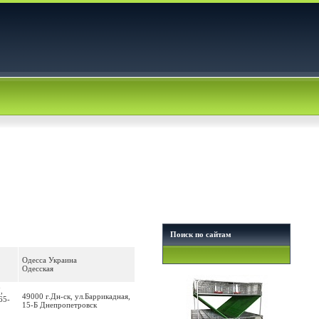
Поиск по сайтам
Одесса Украина
Одесская
,
49000 г.Дн-ск, ул.Баррикадная,
65-
15-Б Днепропетровск