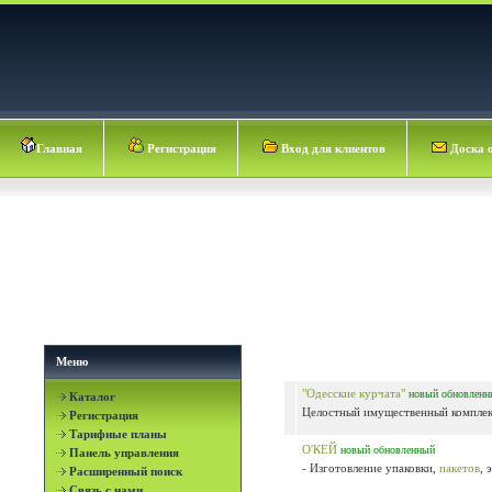
Главная
Регистрация
Вход для клиентов
Доска 
Меню
"Одесские курчата"
новый
обновленн
Каталог
Целостный имущественный комплекс 
Регистрация
Тарифные планы
О'КЕЙ
новый
обновленный
Панель управления
- Изготовление упаковки,
пакетов
, 
Расширенный поиск
Связь с нами