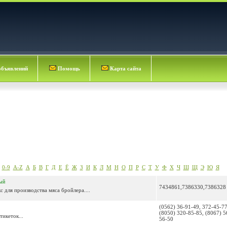
объявлений
Помощь
Карта сайта
0-9
A-Z
А
Б
В
Г
Д
Е
Ё
Ж
З
И
К
Л
М
Н
О
П
Р
С
Т
У
Ф
Х
Ч
Ш
Щ
Э
Ю
Я
ый
7434861,7386330,7386328
для производства мяса бройлера....
(0562) 36-91-49, 372-45-77
(8050) 320-85-85, (8067) 5
этикеток...
56-50