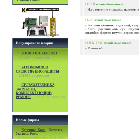
О'КЕЙ
новый
обновленный
- Изготовление упаковки, пакетов, э
О-ЛЯ
новый
обновленный
- Рослини вазонкові, саджанці, кущі
- Квіти і рослини живі, сухі, штучні
штамбові форми; штучні дерева висо
Популярные категории
О.В.К. ООО
новый
обновленный
- Мешки п/п...
ЖИВОТНОВОДСТВО
(
32443
Просмотров)
АГРОХИМИЯ И
СРЕДСТВА БИОЗАЩИТЫ
(
25149
Просмотров)
СЕЛЬХОЗТЕХНИКА,
ЗАПЧАСТИ,
КОМПЛЕКТУЮЩИЕ,
РЕМОНТ
(
12327
Просмотров)
Новые фирмы
Кучерява Кава
-
Киевская,
Украина, Киев.
Кучерява Кава - це більше, ніж