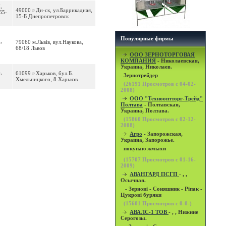
,
49000 г.Дн-ск, ул.Баррикадная,
65-
15-Б Днепропетровск
Популярные фирмы
,
79060 м.Львів, вул.Наукова,
68/18 Львов
OOO ЗЕРНОТОРГОВАЯ
КОМПАНИЯ
- Николаевская,
Украина, Николаев.
,
61099 г.Харьков, бул.Б.
Зернотрейдер
Хмельницкого, 8 Харьков
(
26191
Просмотров с 04-02-
2008)
ООО "Технооптторг-Трейд"
Полтава
- Полтавская,
Украина, Полтава.
(
15860
Просмотров с 02-12-
2008)
Агро
- Запорожская,
Украина, Запорожье.
покупаю жмыхи
(
15707
Просмотров с 01-16-
2009)
АВАНГАРД ПСГП
- , ,
Осычная.
- Зернові - Соняшник - Ріпак -
Цукрові буряки
(
15601
Просмотров с 0-0-)
АВАЛС-1 ТОВ
- , , Нижние
Серогозы.