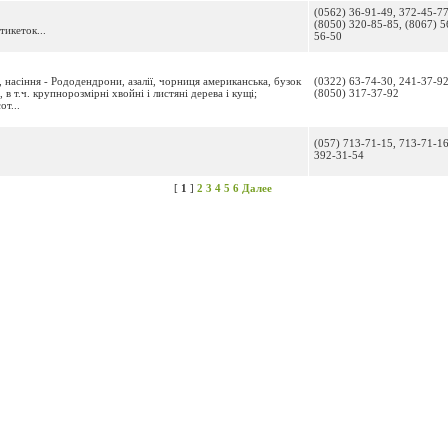
(0562) 36-91-49, 372-45-77
(8050) 320-85-85, (8067) 5
тикеток...
56-50
, насіння - Рододендрони, азалії, чорниця американська, бузок
(0322) 63-74-30, 241-37-92
, в т.ч. крупнорозмірні хвойні і листяні дерева і кущі;
(8050) 317-37-92
т...
(057) 713-71-15, 713-71-16
392-31-54
[
1
]
2
3
4
5
6
Далее