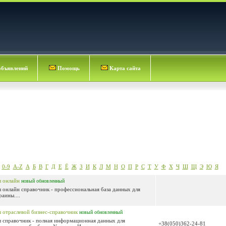
объявлений
Помощь
Карта сайта
0-9
A-Z
А
Б
В
Г
Д
Е
Ё
Ж
З
И
К
Л
М
Н
О
П
Р
С
Т
У
Ф
Х
Ч
Ш
Щ
Э
Ю
Я
ы онлайн
новый
обновленный
 онлайн справочник - профессиональная база данных для
аины....
 отраслевой бизнес-справочник
новый
обновленный
 справочник - полная информационная данных для
+38(050)362-24-81