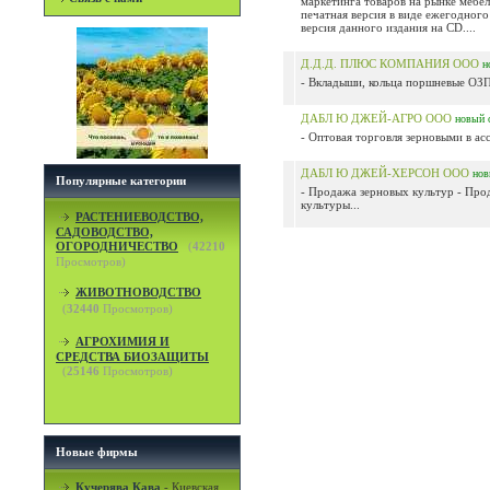
маркетинга товаров на рынке мебе
печатная версия в виде ежегодного
версия данного издания на CD....
Д.Д.Д. ПЛЮС КОМПАНИЯ ООО
н
- Вкладыши, кольца поршневые ОЗП
ДАБЛ Ю ДЖЕЙ-АГРО ООО
новый
- Оптовая торговля зерновыми в ассо
ДАБЛ Ю ДЖЕЙ-ХЕРСОН ООО
но
Популярные категории
- Продажа зерновых культур - Про
культуры...
РАСТЕНИЕВОДСТВО,
САДОВОДСТВО,
ОГОРОДНИЧЕСТВО
(
42210
Просмотров)
ЖИВОТНОВОДСТВО
(
32440
Просмотров)
АГРОХИМИЯ И
СРЕДСТВА БИОЗАЩИТЫ
(
25146
Просмотров)
Новые фирмы
Кучерява Кава
-
Киевская,