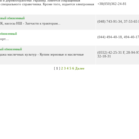
ли и деревообработки Украины. Имеется сокращенная
+38(050)362-24-81
 специального справочника. Кроме того, издается электронная
овый
обновленный
(048) 743-91-34, 37-53-65 
К, насосы НШ - Запчасти к тракторам...
обновленный
(044) 494-40-18, 494-40-17
рт....
вый
обновленный
(0552) 42-25-31 F, 28-94-9
дажа масличных культур - Купим зерновые и масличные
32-18-31
[
1
]
2
3
4
5
6
Далее