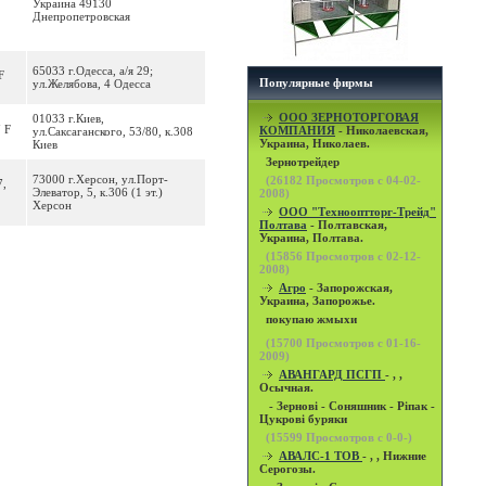
Украина 49130
Днепропетровская
65033 г.Одесса, а/я 29;
F
Популярные фирмы
ул.Желябова, 4 Одесса
OOO ЗЕРНОТОРГОВАЯ
01033 г.Киев,
 F
КОМПАНИЯ
- Николаевская,
ул.Саксаганского, 53/80, к.308
Украина, Николаев.
Киев
Зернотрейдер
73000 г.Херсон, ул.Порт-
(
26182
Просмотров с 04-02-
7,
Элеватор, 5, к.306 (1 эт.)
2008)
Херсон
ООО "Технооптторг-Трейд"
Полтава
- Полтавская,
Украина, Полтава.
(
15856
Просмотров с 02-12-
2008)
Агро
- Запорожская,
Украина, Запорожье.
покупаю жмыхи
(
15700
Просмотров с 01-16-
2009)
АВАНГАРД ПСГП
- , ,
Осычная.
- Зернові - Соняшник - Ріпак -
Цукрові буряки
(
15599
Просмотров с 0-0-)
АВАЛС-1 ТОВ
- , , Нижние
Серогозы.