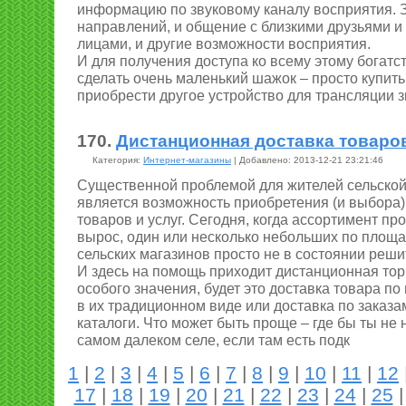
информацию по звуковому каналу восприятия. З
направлений, и общение с близкими друзьями 
лицами, и другие возможности восприятия.
И для получения доступа ко всему этому богатс
сделать очень маленький шажок – просто купит
приобрести другое устройство для трансляции з
170.
Дистанционная доставка товаров
Категория:
Интернет-магазины
| Добавлено: 2013-12-21 23:21:46
Существенной проблемой для жителей сельской
является возможность приобретения (и выбора)
товаров и услуг. Сегодня, когда ассортимент п
вырос, один или несколько небольших по площа
сельских магазинов просто не в состоянии реши
И здесь на помощь приходит дистанционная тор
особого значения, будет это доставка товара п
в их традиционном виде или доставка по заказа
каталоги. Что может быть проще – где бы ты не
самом далеком селе, если там есть подк
1
|
2
|
3
|
4
|
5
|
6
|
7
|
8
|
9
|
10
|
11
|
12
17
|
18
|
19
|
20
|
21
|
22
|
23
|
24
|
25