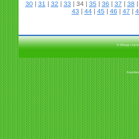
30
|
31
|
32
|
33
| 34 |
35
|
36
|
37
|
38
43
|
44
|
45
|
46
|
47
|
4
© Обзор статей
Агробиз