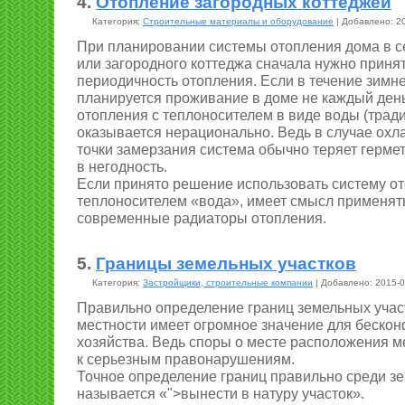
4.
Отопление загородных коттеджей
Категория:
Строительные материалы и оборудование
| Добавлено: 20
При планировании системы отопления дома в с
или загородного коттеджа сначала нужно приня
периодичность отопления. Если в течение зимн
планируется проживание в доме не каждый ден
отопления с теплоносителем в виде воды (трад
оказывается нерационально. Ведь в случае ох
точки замерзания система обычно теряет гермет
в негодность.
Если принято решение использовать систему от
теплоносителем «вода», имеет смысл применя
современные радиаторы отопления.
5.
Границы земельных участков
Категория:
Застройщики, строительные компании
| Добавлено: 2015-0
Правильно определение границ земельных участ
местности имеет огромное значение для беско
хозяйства. Ведь споры о месте расположения м
к серьезным правонарушениям.
Точное определение границ правильно среди з
называется «">вынести в натуру участок».