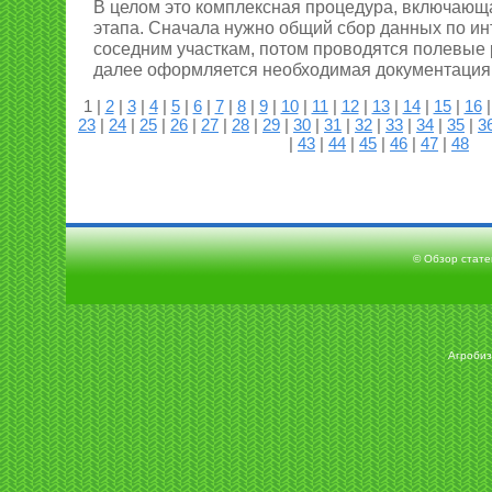
В целом это комплексная процедура, включающ
этапа. Сначала нужно общий сбор данных по и
соседним участкам, потом проводятся полевые 
далее оформляется необходимая документация
1 |
2
|
3
|
4
|
5
|
6
|
7
|
8
|
9
|
10
|
11
|
12
|
13
|
14
|
15
|
16
23
|
24
|
25
|
26
|
27
|
28
|
29
|
30
|
31
|
32
|
33
|
34
|
35
|
3
|
43
|
44
|
45
|
46
|
47
|
48
© Обзор статей
Агробиз