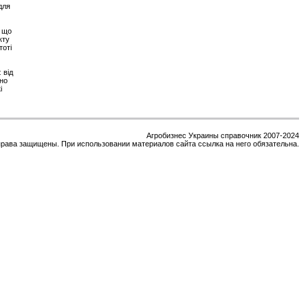
для
 що
кту
тоті
 від
чно
і
Агробизнес Украины справочник 2007-2024
права защищены. При использовании материалов сайта ссылка на него обязательна.