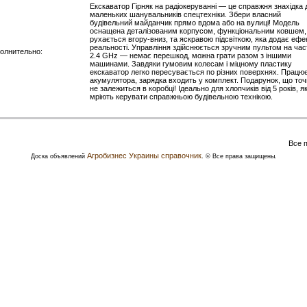
Екскаватор Гірняк на радіокеруванні — це справжня знахідка 
маленьких шанувальників спецтехніки. Збери власний
будівельний майданчик прямо вдома або на вулиці! Модель
оснащена деталізованим корпусом, функціональним ковшем,
рухається вгору-вниз, та яскравою підсвіткою, яка додає ефе
реальності. Управління здійснюється зручним пультом на час
олнительно:
2.4 GHz — немає перешкод, можна грати разом з іншими
машинами. Завдяки гумовим колесам і міцному пластику
екскаватор легко пересувається по різних поверхнях. Працює
акумулятора, зарядка входить у комплект. Подарунок, що то
не залежиться в коробці! Ідеально для хлопчиків від 5 років, як
мріють керувати справжньою будівельною технікою.
Все 
Агробизнес Украины справочник
Доска объявлений
. © Все права защищены.