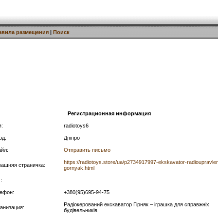
авила размещения
|
Поиск
Регистрационная информация
:
radiotoys6
од:
Дніпро
йл:
Отправить письмо
https://radiotoys.store/ua/p2734917997-ekskavator-radioupravlen
ашняя страничка:
gornyak.html
:
ефон:
+380(95)695-94-75
Радіокерований екскаватор Гірняк – іграшка для справжніх
анизация:
будівельників