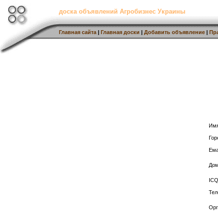
доска объявлений Агробизнес Украины
Главная сайта
|
Главная доски
|
Добавить объявление
|
Пр
Имя
Гор
Ема
Дом
ICQ
Тел
Орг