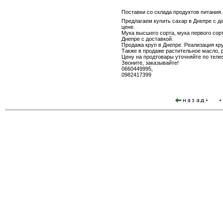
Поставки со склада продуктов питания.
Предлагаем купить сахар в Днепре с до
цене.
Мука высшего сорта, мука первого сорта.
Днепре с доставкой.
Продажа круп в Днепре. Реализация кру
Также в продаже растительное масло, 
Цену на продтовары уточняйте по теле
Звоните, заказывайте!
0660449995,
0982417399