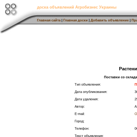
доска объявлений Агробизнес Украины
Главная сайта
|
Главная доски
|
Добавить объявление
|
Пр
Растен
Поставки со склада
Тип объявления:
П
Дата опубликования:
3
Дата удаления:
2
Автор:
А
E-mail:
О
Город:
Телефон:
0
Текст объявления: