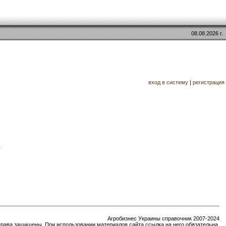
08.08.2026 г.
вход в систему
|
регистрация
.
Агробизнес Украины справочник 2007-2024
права защищены. При использовании материалов сайта ссылка на него обязательна.