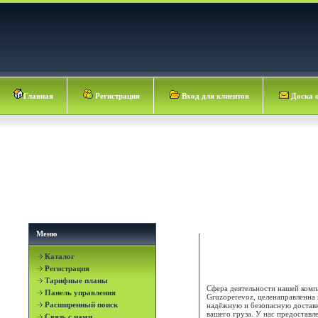
Главная
Регистрация
Вход для клиентов
Доска 
Меню
Каталог
Gruzoperevoz
Регистрация
Тарифные планы
Сфера деятельности нашей комп
Панель управления
Gruzoperevoz, целенаправленна 
Расширенный поиск
надёжную и безопасную достав
вашего груза. У нас предоставл
Связь с нами