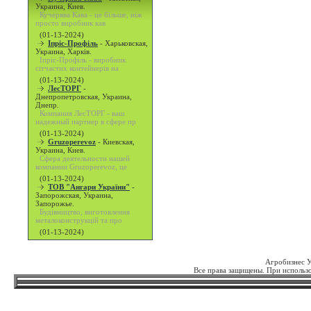
Украина, Киев.
Кучерява Кава - це більше, ніж
просто виробник кав
(01-13-2024)
Іпріс-Профіль
-
Харьковская,
Украина, Харків.
Іпріс-Профіль - виробник
сітчастих контейнерів на
(01-13-2024)
ЛесТОРГ
-
Днепропетровская, Украина,
Днепр.
Компания ЛесТОРГ - ваш
надежный партнер в сфере пр
(01-13-2024)
Gruzoperevoz
-
Киевская,
Украина, Киев.
Сфера деятельности нашей
компании Gruzoperevoz, це
(01-13-2024)
ТОВ "Ангари України"
-
Запорожская, Украина,
Запорожье.
Будівництво, виготовлення
металоконструкцій та про
(01-13-2024)
Агробизнес 
Все права защищены. При использо