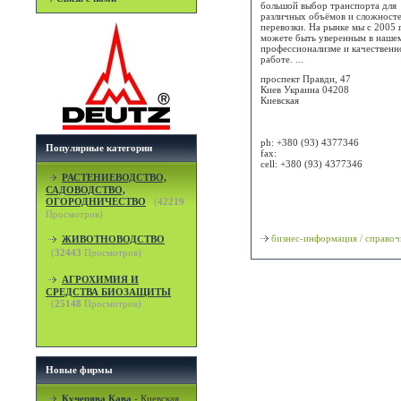
большой выбор транспорта для
различных объёмов и сложност
перевозки. На рынке мы с 2005 
можете быть уверенным в наше
профессионализме и качественн
работе. ...
проспект Правди, 47
Киев
Украина
04208
Киевская
Attn:
ph:
+380 (93) 4377346
Популярные категории
fax:
cell:
+380 (93) 4377346
РАСТЕНИЕВОДСТВО,
Просмотр карты / маршрута
САДОВОДСТВО,
ОГОРОДНИЧЕСТВО
(
42219
Просмотров)
Классификация
бизнес-информация / справоч
ЖИВОТНОВОДСТВО
(
32443
Просмотров)
АГРОХИМИЯ И
СРЕДСТВА БИОЗАЩИТЫ
(
25148
Просмотров)
Новые фирмы
Кучерява Кава
-
Киевская,