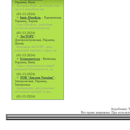
Украина, Киев.
Кучерява Кава - це більше, ніж
просто виробник кав
(01-13-2024)
Іпріс-Профіль
-
Харьковская,
Украина, Харків.
Іпріс-Профіль - виробник
сітчастих контейнерів на
(01-13-2024)
ЛесТОРГ
-
Днепропетровская, Украина,
Днепр.
Компания ЛесТОРГ - ваш
надежный партнер в сфере пр
(01-13-2024)
Gruzoperevoz
-
Киевская,
Украина, Киев.
Сфера деятельности нашей
компании Gruzoperevoz, це
(01-13-2024)
ТОВ "Ангари України"
-
Запорожская, Украина,
Запорожье.
Будівництво, виготовлення
металоконструкцій та про
(01-13-2024)
Агробизнес 
Все права защищены. При использо