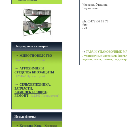
Черкассы
Украина
Черкасская
Attn: Людмила
ph:
(0472)56 89 78
fax:
cell:
Просмотр карты / маршрута
Классификация
Популярные категории
ТАРА И УПАКОВОЧНЫЕ М
ЖИВОТНОВОДСТВО
/ упаковочные материалы (фольг
картон, лента, пленки, гофрокар
(
32453
Просмотров)
АГРОХИМИЯ И
СРЕДСТВА БИОЗАЩИТЫ
(
25162
Просмотров)
СЕЛЬХОЗТЕХНИКА,
ЗАПЧАСТИ,
КОМПЛЕКТУЮЩИЕ,
РЕМОНТ
(
12340
Просмотров)
Новые фирмы
Кучерява Кава
-
Киевская,