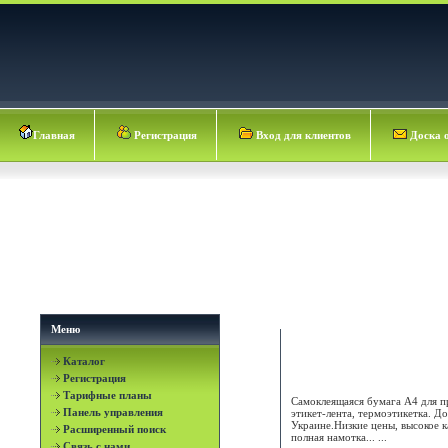
Главная
Регистрация
Вход для клиентов
Доска 
Меню
SWIFT Labels
Каталог
Регистрация
Тарифные планы
Самоклеящаяся бумага А4 для п
Панель управления
этикет-лента, термоэтикетка. До
Украине.Низкие цены, высокое к
Расширенный поиск
полная намотка... ...
Связь с нами