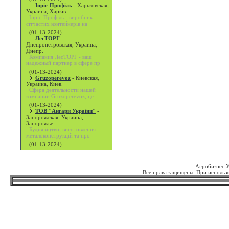
Іпріс-Профіль
-
Харьковская,
Украина, Харків.
Іпріс-Профіль - виробник
сітчастих контейнерів на
(01-13-2024)
ЛесТОРГ
-
Днепропетровская, Украина,
Днепр.
Компания ЛесТОРГ - ваш
надежный партнер в сфере пр
(01-13-2024)
Gruzoperevoz
-
Киевская,
Украина, Киев.
Сфера деятельности нашей
компании Gruzoperevoz, це
(01-13-2024)
ТОВ "Ангари України"
-
Запорожская, Украина,
Запорожье.
Будівництво, виготовлення
металоконструкцій та про
(01-13-2024)
Агробизнес 
Все права защищены. При использо