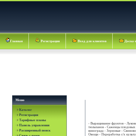
Главная
Регистрация
Вход для клиентов
Доска 
Меню
Каталог
АГРОЦЕХ №55
Регистрация
Тарифные планы
- Выращивание фруктов - Луков
Панель управления
тюльпанов - Саженцы плодовых 
Расширенный поиск
винограда - Зерновые - Свиново
Овощи - Переработка с/х культу
Связь с нами