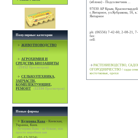
(яблоки) - Подсолнечник ...
97030 АР Крым, Красногвардейс
с.Янтарное, ул.Кубракова, 16, к.
Янтарное
Attn:
ph:
(06556) 7-42-60, 2-08-21, 7
Популярные категории
fax:
cell:
ЖИВОТНОВОДСТВО
Просмотр карты / маршрута
(
32447
Просмотров)
Классификация
АГРОХИМИЯ И
СРЕДСТВА БИОЗАЩИТЫ
РАСТЕНИЕВОДСТВО, САДО
(
25152
Просмотров)
ОГОРОДНИЧЕСТВО / сады семе
косточковые, орехи
СЕЛЬХОЗТЕХНИКА,
ЗАПЧАСТИ,
КОМПЛЕКТУЮЩИЕ,
РЕМОНТ
(
12334
Просмотров)
Новые фирмы
Кучерява Кава
-
Киевская,
Украина, Киев.
Кучерява Кава - це більше, ніж
просто виробник кав
(01-13-2024)