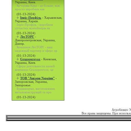
Украина, Киев.
Кучерява Кава - це більше, ніж
просто виробник кав
(01-13-2024)
Іпріс-Профіль
-
Харьковская,
Украина, Харків.
Іпріс-Профіль - виробник
сітчастих контейнерів на
(01-13-2024)
ЛесТОРГ
-
Днепропетровская, Украина,
Днепр.
Компания ЛесТОРГ - ваш
надежный партнер в сфере пр
(01-13-2024)
Gruzoperevoz
-
Киевская,
Украина, Киев.
Сфера деятельности нашей
компании Gruzoperevoz, це
(01-13-2024)
ТОВ "Ангари України"
-
Запорожская, Украина,
Запорожье.
Будівництво, виготовлення
металоконструкцій та про
(01-13-2024)
Агробизнес 
Все права защищены. При использо