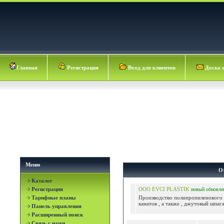
Главная
Регистрация
Вход для клиентов
Доска 
Меню
О
Каталог
Регистрация
OOO EVCI PLASTIK
новый
обновле
Тарифные планы
Производство полипропиленового 
канатов , а также , джутовый шпагат
Панель управления
Расширенный поиск
Связь с нами