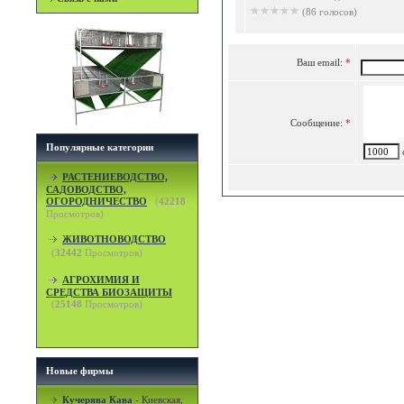
(86 голосов)
Ваш email:
*
Сообщение:
*
Популярные категории
c
РАСТЕНИЕВОДСТВО,
САДОВОДСТВО,
ОГОРОДНИЧЕСТВО
(
42218
Просмотров)
ЖИВОТНОВОДСТВО
(
32442
Просмотров)
АГРОХИМИЯ И
СРЕДСТВА БИОЗАЩИТЫ
(
25148
Просмотров)
Новые фирмы
Кучерява Кава
-
Киевская,