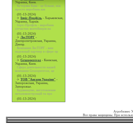
Украина, Киев.
Кучерява Кава - це більше, ніж
просто виробник кав
(01-13-2024)
Іпріс-Профіль
-
Харьковская,
Украина, Харків.
Іпріс-Профіль - виробник
сітчастих контейнерів на
(01-13-2024)
ЛесТОРГ
-
Днепропетровская, Украина,
Днепр.
Компания ЛесТОРГ - ваш
надежный партнер в сфере пр
(01-13-2024)
Gruzoperevoz
-
Киевская,
Украина, Киев.
Сфера деятельности нашей
компании Gruzoperevoz, це
(01-13-2024)
ТОВ "Ангари України"
-
Запорожская, Украина,
Запорожье.
Будівництво, виготовлення
металоконструкцій та про
(01-13-2024)
Агробизнес 
Все права защищены. При использо