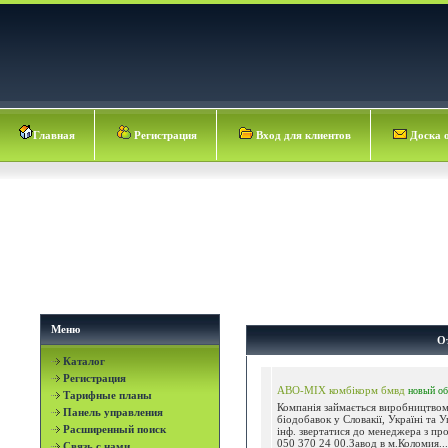
Главная
Регистрация
Вход для клиентов
Доска 
Меню
О
Каталог
Регистрация
ABO-MIX комбікорм бмвд
новый
об
Тарифные планы
Компанія займається виробництвом
Панель управления
біодобавок у Словакії, Україні та У
Расширенный поиск
інф. звертатися до менеджера з пр
050 370 24 00.Завод в м.Коломия...
Связь с нами