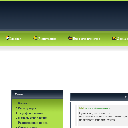
Главная
Регистрация
Вход для клиентов
Доска 
Меню
О
Каталог
Регистрация
MiF
новый
обновленный
Тарифные планы
Производство пакетов с
пластиковыми,пластмассовыми ру
Панель управления
полипропиленовых сумок....
Расширенный поиск
Связь с нами