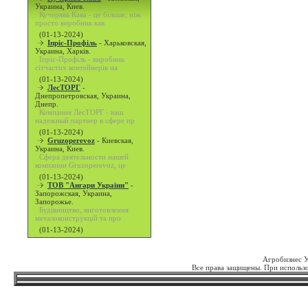
Украина, Киев.
Кучерява Кава - це більше, ніж
просто виробник кав
(01-13-2024)
Іпріс-Профіль
-
Харьковская,
Украина, Харків.
Іпріс-Профіль - виробник
сітчастих контейнерів на
(01-13-2024)
ЛесТОРГ
-
Днепропетровская, Украина,
Днепр.
Компания ЛесТОРГ - ваш
надежный партнер в сфере пр
(01-13-2024)
Gruzoperevoz
-
Киевская,
Украина, Киев.
Сфера деятельности нашей
компании Gruzoperevoz, це
(01-13-2024)
ТОВ "Ангари України"
-
Запорожская, Украина,
Запорожье.
Будівництво, виготовлення
металоконструкцій та про
(01-13-2024)
Агробизнес 
Все права защищены. При использо