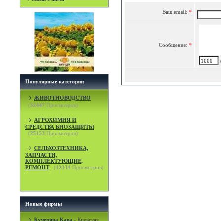
Ваш email:
*
Сообщение:
*
c
Популярные категории
ЖИВОТНОВОДСТВО
(
32447
Просмотров)
АГРОХИМИЯ И
СРЕДСТВА БИОЗАЩИТЫ
(
25153
Просмотров)
СЕЛЬХОЗТЕХНИКА,
ЗАПЧАСТИ,
КОМПЛЕКТУЮЩИЕ,
РЕМОНТ
(
12334
Просмотров)
Новые фирмы
Кучерява Кава
-
Киевская,