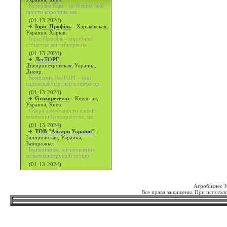
Кучерява Кава - це більше, ніж
просто виробник кав
(01-13-2024)
Іпріс-Профіль
-
Харьковская,
Украина, Харків.
Іпріс-Профіль - виробник
сітчастих контейнерів на
(01-13-2024)
ЛесТОРГ
-
Днепропетровская, Украина,
Днепр.
Компания ЛесТОРГ - ваш
надежный партнер в сфере пр
(01-13-2024)
Gruzoperevoz
-
Киевская,
Украина, Киев.
Сфера деятельности нашей
компании Gruzoperevoz, це
(01-13-2024)
ТОВ "Ангари України"
-
Запорожская, Украина,
Запорожье.
Будівництво, виготовлення
металоконструкцій та про
(01-13-2024)
Агробизнес 
Все права защищены. При использо