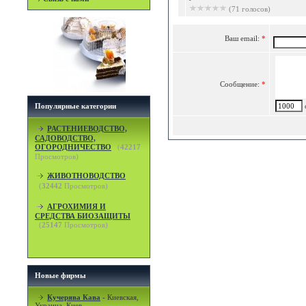
(71 голосов)
Ваш email:
*
Сообщение:
*
Популярные категории
c
РАСТЕНИЕВОДСТВО,
САДОВОДСТВО,
ОГОРОДНИЧЕСТВО
(
42217
Просмотров)
ЖИВОТНОВОДСТВО
(
32442
Просмотров)
АГРОХИМИЯ И
СРЕДСТВА БИОЗАЩИТЫ
(
25147
Просмотров)
Новые фирмы
Кучерява Кава
-
Киевская,
Украина, Киев.