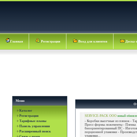
Главная
Регистрация
Вход для клиентов
Доска 
Меню
О
Каталог
Регистрация
SERVICE-PACK ООО
новый
обновл
Тарифные планы
- Коробки высечные из пленок - Та
Пресс-формы ложементы - Пленка
Панель управления
биоориентированный ПС - Изготов
Расширенный поиск
порционной упаковки - Производс
упаковки...
Связь с нами