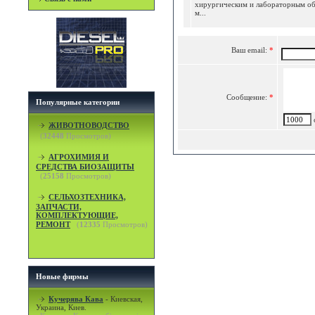
хирургическим и лабораторным о
м...
Ваш email:
*
Сообщение:
*
Популярные категории
c
ЖИВОТНОВОДСТВО
(
32448
Просмотров)
АГРОХИМИЯ И
СРЕДСТВА БИОЗАЩИТЫ
(
25158
Просмотров)
СЕЛЬХОЗТЕХНИКА,
ЗАПЧАСТИ,
КОМПЛЕКТУЮЩИЕ,
РЕМОНТ
(
12335
Просмотров)
Новые фирмы
Кучерява Кава
-
Киевская,
Украина, Киев.