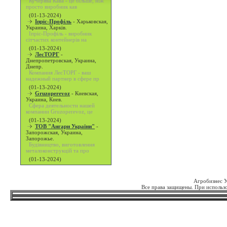
Кучерява Кава - це більше, ніж
просто виробник кав
(01-13-2024)
Іпріс-Профіль
-
Харьковская,
Украина, Харків.
Іпріс-Профіль - виробник
сітчастих контейнерів на
(01-13-2024)
ЛесТОРГ
-
Днепропетровская, Украина,
Днепр.
Компания ЛесТОРГ - ваш
надежный партнер в сфере пр
(01-13-2024)
Gruzoperevoz
-
Киевская,
Украина, Киев.
Сфера деятельности нашей
компании Gruzoperevoz, це
(01-13-2024)
ТОВ "Ангари України"
-
Запорожская, Украина,
Запорожье.
Будівництво, виготовлення
металоконструкцій та про
(01-13-2024)
Агробизнес 
Все права защищены. При использо