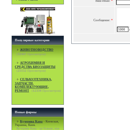
Ваш email:
*
Сообщение:
*
c
Популярные категории
ЖИВОТНОВОДСТВО
(
32447
Просмотров)
АГРОХИМИЯ И
СРЕДСТВА БИОЗАЩИТЫ
(
25152
Просмотров)
СЕЛЬХОЗТЕХНИКА,
ЗАПЧАСТИ,
КОМПЛЕКТУЮЩИЕ,
РЕМОНТ
(
12334
Просмотров)
Новые фирмы
Кучерява Кава
-
Киевская,
Украина, Киев.
Кучерява Кава - це більше, ніж