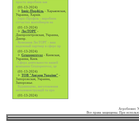
просто виробник кав
(01-13-2024)
Іпріс-Профіль
-
Харьковская,
Украина, Харків.
Іпріс-Профіль - виробник
сітчастих контейнерів на
(01-13-2024)
ЛесТОРГ
-
Днепропетровская, Украина,
Днепр.
Компания ЛесТОРГ - ваш
надежный партнер в сфере пр
(01-13-2024)
Gruzoperevoz
-
Киевская,
Украина, Киев.
Сфера деятельности нашей
компании Gruzoperevoz, це
(01-13-2024)
ТОВ "Ангари України"
-
Запорожская, Украина,
Запорожье.
Будівництво, виготовлення
металоконструкцій та про
(01-13-2024)
Агробизнес 
Все права защищены. При использо