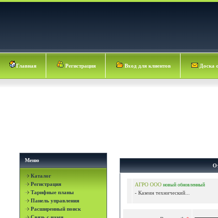
Главная
Регистрация
Вход для клиентов
Доска 
Меню
О
Каталог
Регистрация
АГРО ООО
новый
обновленный
Тарифные планы
- Казеин технический...
Панель управления
Расширенный поиск
Связь с нами