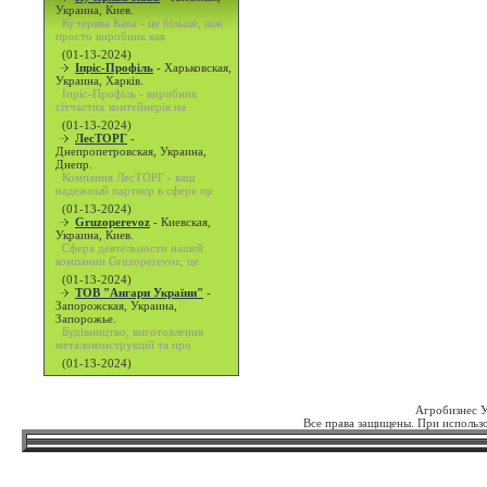
Украина, Киев.
Кучерява Кава - це більше, ніж
просто виробник кав
(01-13-2024)
Іпріс-Профіль
-
Харьковская,
Украина, Харків.
Іпріс-Профіль - виробник
сітчастих контейнерів на
(01-13-2024)
ЛесТОРГ
-
Днепропетровская, Украина,
Днепр.
Компания ЛесТОРГ - ваш
надежный партнер в сфере пр
(01-13-2024)
Gruzoperevoz
-
Киевская,
Украина, Киев.
Сфера деятельности нашей
компании Gruzoperevoz, це
(01-13-2024)
ТОВ "Ангари України"
-
Запорожская, Украина,
Запорожье.
Будівництво, виготовлення
металоконструкцій та про
(01-13-2024)
Агробизнес 
Все права защищены. При использо