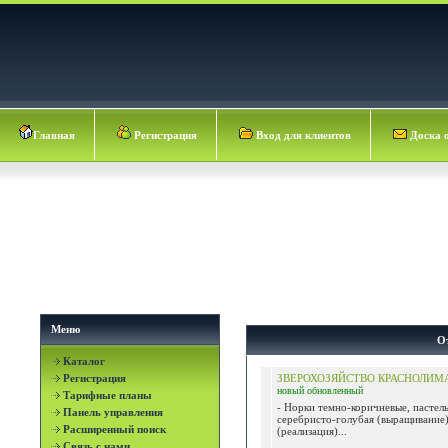
Главная
Регистрация
Вход для клиентов
Доска 
Меню
О
Каталог
Регистрация
ЗВЕРОХОЗЯЙСТВО КРАСНОЛИМ
новый
обновленный
Тарифные планы
- Норки темно-коричневые, пастель
Панель управления
серебристо-голубая (выращивание
Расширенный поиск
(реализация)...
Связь с нами