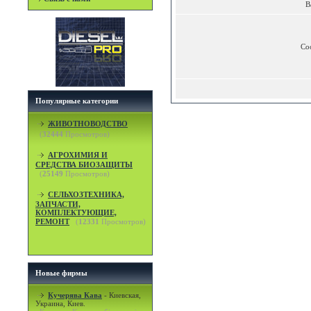
В
Со
Популярные категории
ЖИВОТНОВОДСТВО
(
32444
Просмотров)
АГРОХИМИЯ И
СРЕДСТВА БИОЗАЩИТЫ
(
25149
Просмотров)
СЕЛЬХОЗТЕХНИКА,
ЗАПЧАСТИ,
КОМПЛЕКТУЮЩИЕ,
РЕМОНТ
(
12331
Просмотров)
Новые фирмы
Кучерява Кава
-
Киевская,
Украина, Киев.