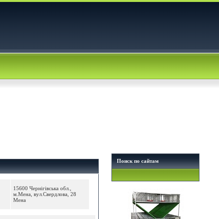
Поиск по сайтам
15600 Чернігівська обл.,
м.Мена, вул.Свердлова, 28
Мена