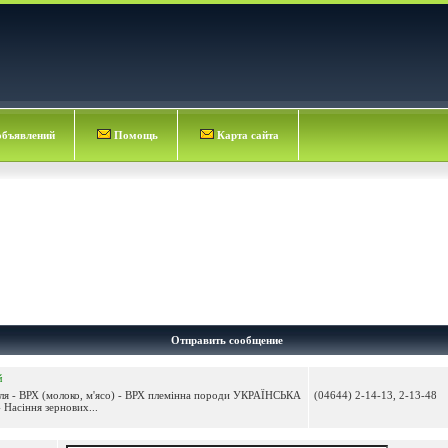
объявлений
Помощь
Карта сайта
Отправить сообщение
й
ля - ВРХ (молоко, м'ясо) - ВРХ племінна породи УКРАЇНСЬКА
(04644) 2-14-13, 2-13-48
асіння зернових...