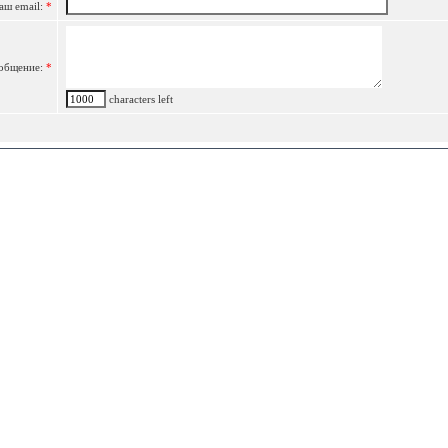
аш email:
*
общение:
*
characters left