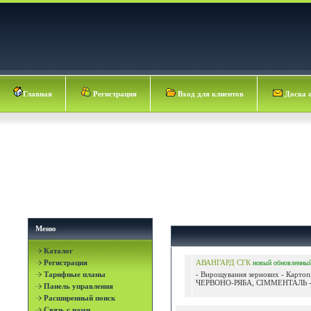
Главная
Регистрация
Вход для клиентов
Доска 
Меню
Каталог
Регистрация
АВАНГАРД СГК
новый
обновленны
Тарифные планы
- Вирощування зернових - Картоп
ЧЕРВОНО-РЯБА, СІММЕНТАЛЬ - Н
Панель управления
Расширенный поиск
Связь с нами