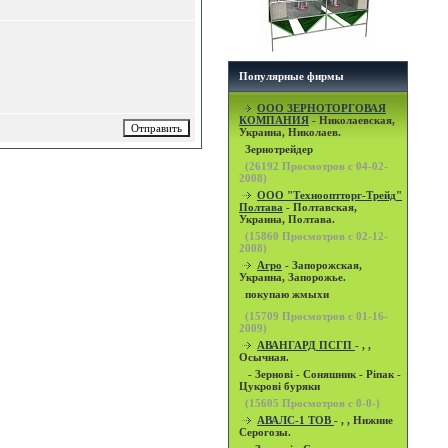
Популярные фирмы
OOO ЗЕРНОТОРГОВАЯ
КОМПАНИЯ
- Николаевская,
Украина, Николаев.
Зернотрейдер
(
26192
Просмотров с 04-02-
2008)
ООО "Технооптторг-Трейд"
Полтава
- Полтавская,
Украина, Полтава.
(
15860
Просмотров с 02-12-
2008)
Агро
- Запорожская,
Украина, Запорожье.
покупаю жмыхи
(
15709
Просмотров с 01-16-
2009)
АВАНГАРД ПСГП
- , ,
Осычная.
- Зернові - Соняшник - Ріпак -
Цукрові буряки
(
15605
Просмотров с 0-0-)
АВАЛС-1 ТОВ
- , , Нижние
Серогозы.