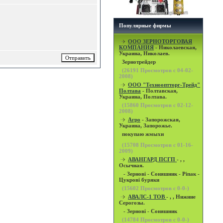
Популярные фирмы
OOO ЗЕРНОТОРГОВАЯ
КОМПАНИЯ
- Николаевская,
Украина, Николаев.
Зернотрейдер
(
26191
Просмотров с 04-02-
2008)
ООО "Технооптторг-Трейд"
Полтава
- Полтавская,
Украина, Полтава.
(
15860
Просмотров с 02-12-
2008)
Агро
- Запорожская,
Украина, Запорожье.
покупаю жмыхи
(
15708
Просмотров с 01-16-
2009)
АВАНГАРД ПСГП
- , ,
Осычная.
- Зернові - Соняшник - Ріпак -
Цукрові буряки
(
15602
Просмотров с 0-0-)
АВАЛС-1 ТОВ
- , , Нижние
Серогозы.
- Зернові - Соняшник
(
14784
Просмотров с 0-0-)