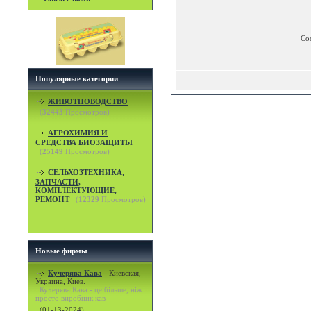
Со
Популярные категории
ЖИВОТНОВОДСТВО
(
32443
Просмотров)
АГРОХИМИЯ И
СРЕДСТВА БИОЗАЩИТЫ
(
25149
Просмотров)
СЕЛЬХОЗТЕХНИКА,
ЗАПЧАСТИ,
КОМПЛЕКТУЮЩИЕ,
РЕМОНТ
(
12329
Просмотров)
Новые фирмы
Кучерява Кава
-
Киевская,
Украина, Киев.
Кучерява Кава - це більше, ніж
просто виробник кав
(01-13-2024)