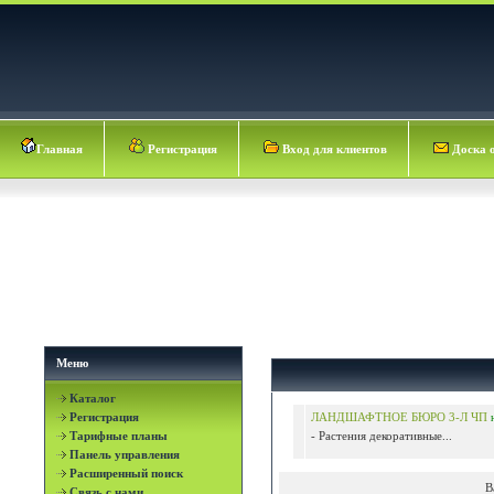
Главная
Регистрация
Вход для клиентов
Доска 
Меню
Каталог
Регистрация
ЛАНДШАФТНОЕ БЮРО 3-Л ЧП
Тарифные планы
- Растения декоративные...
Панель управления
Расширенный поиск
В
Связь с нами