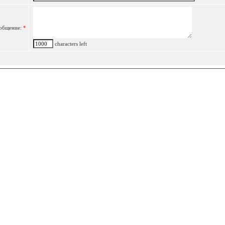
общение:
*
characters left