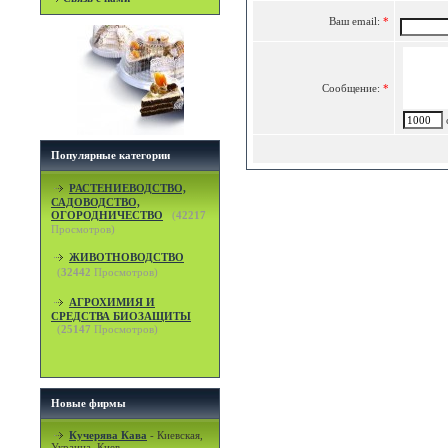
Ваш email:
*
Сообщение:
*
c
Популярные категории
РАСТЕНИЕВОДСТВО,
САДОВОДСТВО,
ОГОРОДНИЧЕСТВО
(
42217
Просмотров)
ЖИВОТНОВОДСТВО
(
32442
Просмотров)
АГРОХИМИЯ И
СРЕДСТВА БИОЗАЩИТЫ
(
25147
Просмотров)
Новые фирмы
Кучерява Кава
-
Киевская,
Украина, Киев.