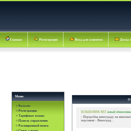
Главная
Регистрация
Вход для клиентов
Доска 
Меню
О
Каталог
Регистрация
БІЛЬШОВИК ВАТ
новый
обновленны
Тарифные планы
- Переробка винограду на виномат
персикові - Виноград...
Панель управления
Расширенный поиск
Связь с нами