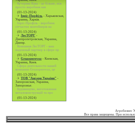
Кучерява Кава - це більше, ніж
просто виробник кав
(01-13-2024)
Іпріс-Профіль
-
Харьковская,
Украина, Харків.
Іпріс-Профіль - виробник
сітчастих контейнерів на
(01-13-2024)
ЛесТОРГ
-
Днепропетровская, Украина,
Днепр.
Компания ЛесТОРГ - ваш
надежный партнер в сфере пр
(01-13-2024)
Gruzoperevoz
-
Киевская,
Украина, Киев.
Сфера деятельности нашей
компании Gruzoperevoz, це
(01-13-2024)
ТОВ "Ангари України"
-
Запорожская, Украина,
Запорожье.
Будівництво, виготовлення
металоконструкцій та про
(01-13-2024)
Агробизнес 
Все права защищены. При использо