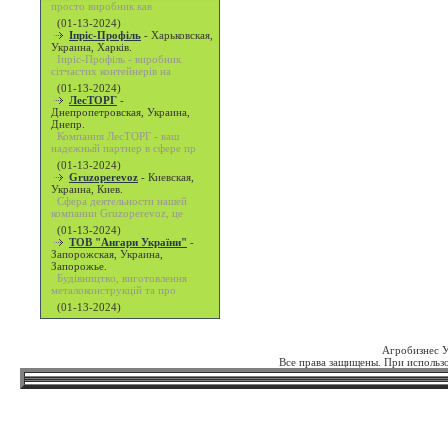
просто виробник кав
(01-13-2024)
Іпріс-Профіль
-
Харьковская,
Украина, Харків.
Іпріс-Профіль - виробник
сітчастих контейнерів на
(01-13-2024)
ЛесТОРГ
-
Днепропетровская, Украина,
Днепр.
Компания ЛесТОРГ - ваш
надежный партнер в сфере пр
(01-13-2024)
Gruzoperevoz
-
Киевская,
Украина, Киев.
Сфера деятельности нашей
компании Gruzoperevoz, це
(01-13-2024)
ТОВ "Ангари України"
-
Запорожская, Украина,
Запорожье.
Будівництво, виготовлення
металоконструкцій та про
(01-13-2024)
Агробизнес 
Все права защищены. При использо