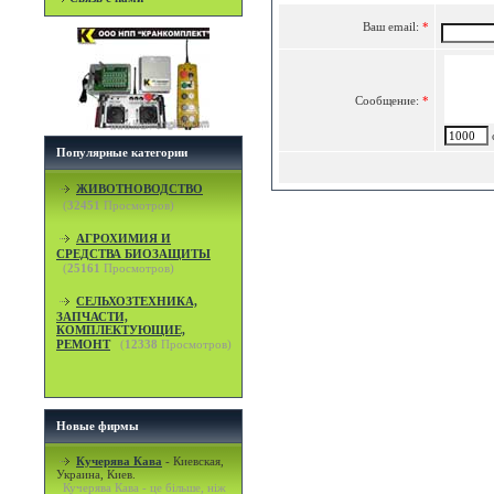
Ваш email:
*
Сообщение:
*
c
Популярные категории
ЖИВОТНОВОДСТВО
(
32451
Просмотров)
АГРОХИМИЯ И
СРЕДСТВА БИОЗАЩИТЫ
(
25161
Просмотров)
СЕЛЬХОЗТЕХНИКА,
ЗАПЧАСТИ,
КОМПЛЕКТУЮЩИЕ,
РЕМОНТ
(
12338
Просмотров)
Новые фирмы
Кучерява Кава
-
Киевская,
Украина, Киев.
Кучерява Кава - це більше, ніж