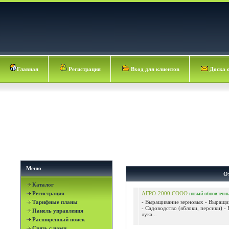
Главная
Регистрация
Вход для клиентов
Доска 
Меню
О
Каталог
Регистрация
АГРО-2000 СООО
новый
обновленн
Тарифные планы
- Выращивание зерновых - Выращи
- Садоводство (яблоки, персики) 
Панель управления
лука...
Расширенный поиск
Связь с нами