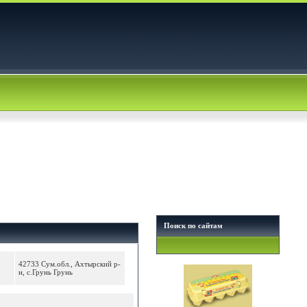
Поиск по сайтам
42733 Сум.обл., Ахтырский р-
н, с.Грунь Грунь