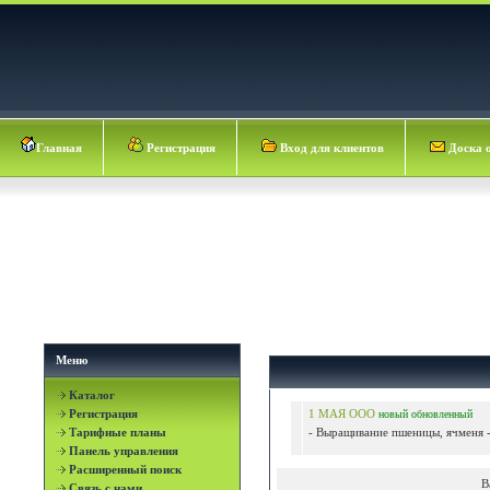
Главная
Регистрация
Вход для клиентов
Доска 
Меню
Каталог
Регистрация
1 МАЯ ООО
новый
обновленный
Тарифные планы
- Выращивание пшеницы, ячменя -
Панель управления
Расширенный поиск
В
Связь с нами