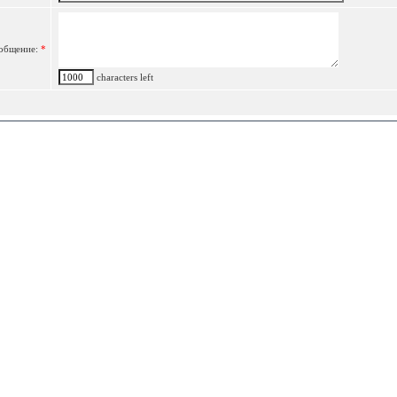
общение:
*
characters left