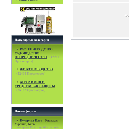
Со
Популярные категории
РАСТЕНИЕВОДСТВО,
САДОВОДСТВО,
ОГОРОДНИЧЕСТВО
(
42209
Просмотров)
ЖИВОТНОВОДСТВО
(
32438
Просмотров)
АГРОХИМИЯ И
СРЕДСТВА БИОЗАЩИТЫ
(
25142
Просмотров)
Новые фирмы
Кучерява Кава
-
Киевская,
Украина, Киев.
Кучерява Кава - це більше, ніж