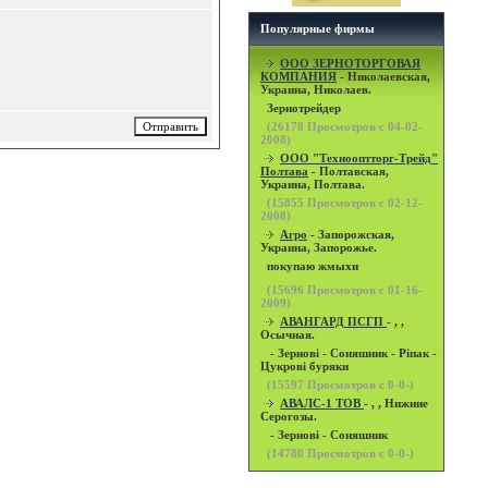
Популярные фирмы
OOO ЗЕРНОТОРГОВАЯ
КОМПАНИЯ
- Николаевская,
Украина, Николаев.
Зернотрейдер
(
26178
Просмотров с 04-02-
2008)
ООО "Технооптторг-Трейд"
Полтава
- Полтавская,
Украина, Полтава.
(
15855
Просмотров с 02-12-
2008)
Агро
- Запорожская,
Украина, Запорожье.
покупаю жмыхи
(
15696
Просмотров с 01-16-
2009)
АВАНГАРД ПСГП
- , ,
Осычная.
- Зернові - Соняшник - Ріпак -
Цукрові буряки
(
15597
Просмотров с 0-0-)
АВАЛС-1 ТОВ
- , , Нижние
Серогозы.
- Зернові - Соняшник
(
14780
Просмотров с 0-0-)