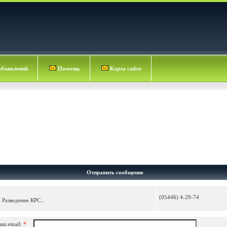
объявлений
Помощь
Карта сайта
Отправить сообщение
(05446) 4-29-74
 Разведение КРС...
аш email:
*