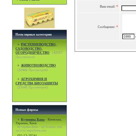
Ваш email:
*
Сообщение:
*
Популярные категории
c
РАСТЕНИЕВОДСТВО,
САДОВОДСТВО,
ОГОРОДНИЧЕСТВО
(
42217
Просмотров)
ЖИВОТНОВОДСТВО
(
32442
Просмотров)
АГРОХИМИЯ И
СРЕДСТВА БИОЗАЩИТЫ
(
25147
Просмотров)
Новые фирмы
Кучерява Кава
-
Киевская,
Украина, Киев.
Кучерява Кава - це більше, ніж
просто виробник кав
(01-13-2024)