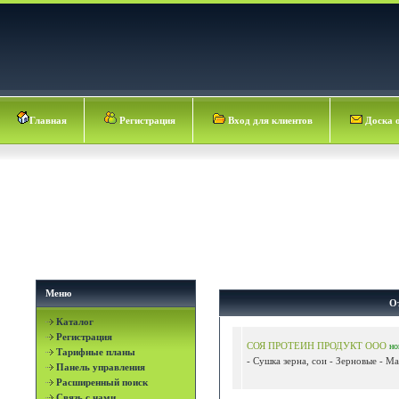
Главная
Регистрация
Вход для клиентов
Доска 
Меню
О
Каталог
Регистрация
СОЯ ПРОТЕИН ПРОДУКТ ООО
но
Тарифные планы
- Сушка зерна, сои - Зерновые - Ма
Панель управления
Расширенный поиск
Связь с нами