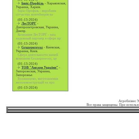
Іпріс-Профіль
-
Харьковская,
Украина, Харків.
Іпріс-Профіль - виробник
сітчастих контейнерів на
(01-13-2024)
ЛесТОРГ
-
Днепропетровская, Украина,
Днепр.
Компания ЛесТОРГ - ваш
надежный партнер в сфере пр
(01-13-2024)
Gruzoperevoz
-
Киевская,
Украина, Киев.
Сфера деятельности нашей
компании Gruzoperevoz, це
(01-13-2024)
ТОВ "Ангари України"
-
Запорожская, Украина,
Запорожье.
Будівництво, виготовлення
металоконструкцій та про
(01-13-2024)
Агробизнес 
Все права защищены. При использо