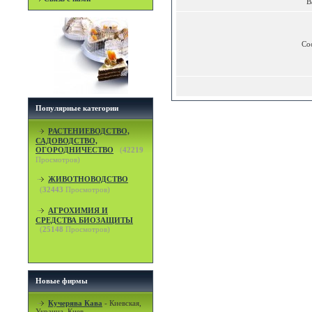
В
Со
Популярные категории
РАСТЕНИЕВОДСТВО,
САДОВОДСТВО,
ОГОРОДНИЧЕСТВО
(
42219
Просмотров)
ЖИВОТНОВОДСТВО
(
32443
Просмотров)
АГРОХИМИЯ И
СРЕДСТВА БИОЗАЩИТЫ
(
25148
Просмотров)
Новые фирмы
Кучерява Кава
-
Киевская,
Украина, Киев.