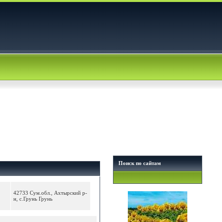
Поиск по сайтам
42733 Сум.обл., Ахтырский р-
н, с.Грунь Грунь