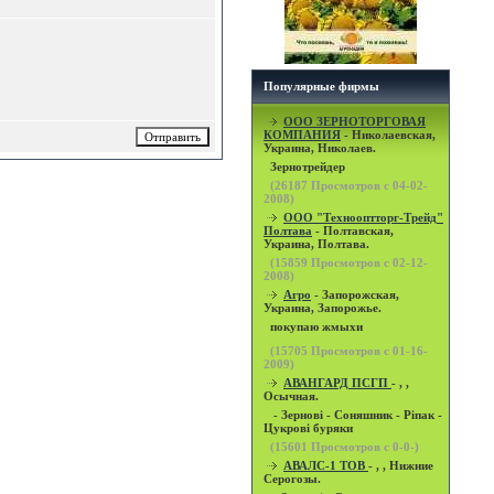
Популярные фирмы
OOO ЗЕРНОТОРГОВАЯ
КОМПАНИЯ
- Николаевская,
Украина, Николаев.
Зернотрейдер
(
26187
Просмотров с 04-02-
2008)
ООО "Технооптторг-Трейд"
Полтава
- Полтавская,
Украина, Полтава.
(
15859
Просмотров с 02-12-
2008)
Агро
- Запорожская,
Украина, Запорожье.
покупаю жмыхи
(
15705
Просмотров с 01-16-
2009)
АВАНГАРД ПСГП
- , ,
Осычная.
- Зернові - Соняшник - Ріпак -
Цукрові буряки
(
15601
Просмотров с 0-0-)
АВАЛС-1 ТОВ
- , , Нижние
Серогозы.