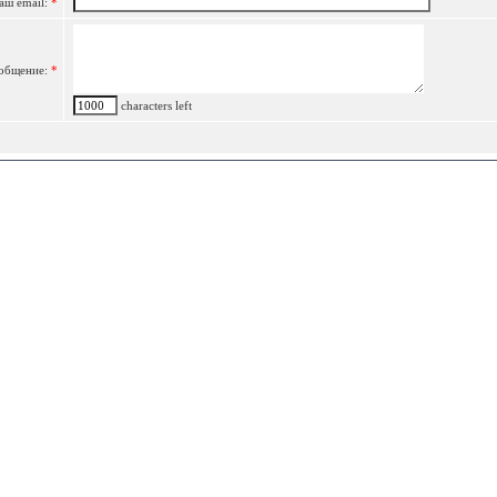
аш email:
*
общение:
*
characters left