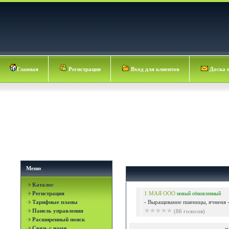
Главная
Регистрация
Вход для клиентов
Доска 
Меню
Каталог
Регистрация
1 МАЯ ООО
новый
обновленный
Тарифные планы
- Выращивание пшеницы, ячменя -
Панель управления
(86 голосов)
Расширенный поиск
Связь с нами