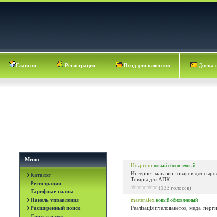
Главная
Регистрация
Вход для клиентов
Доска 
Меню
Hozprom
новый
обновленный
Интернет-магазин товаров для сыро
Каталог
Товары для АПК...
Регистрация
(133 голосов)
Тарифные планы
Панель управления
masteralex
новый
обновленный
Расширенный поиск
Реалізація пчелопакетов, меда, перги.
Связь с нами