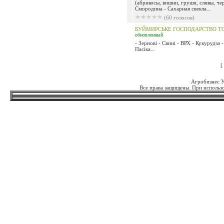
(абрикосы, вишни, груши, сливы, че
Смородина - Сахарная свекла...
(60 голосов)
БУЙМИРСЬКЕ ГОСПОДАРСТВО Т
обновленный
- Зернові - Свині - ВРХ - Кукурудза 
Пасіка...
[
Агробизнес 
Все права защищены. При использо