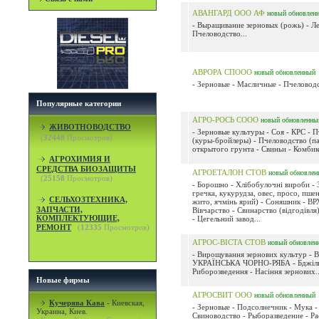
АВАНГАРД ООО АФ
новый
обновлен
- Выращивание зерновых (рожь) - Ле
Пчеловодство...
АВРОРА СПООО
новый
обновленный
- Зерновые - Масличные - Пчеловодс
Популярные категории
АГРО-РОСЬ СООО
новый
обновленны
ЖИВОТНОВОДСТВО
- Зерновые культуры - Соя - КРС - 
(
32448
Просмотров)
(куры-бройлеры) - Пчеловодство (па
открытого грунта - Свиньи - Комбик
АГРОХИМИЯ И
СРЕДСТВА БИОЗАЩИТЫ
АГРОЕТАЛОН СТОВ
новый
обновлен
(
25158
Просмотров)
- Борошно - Хлібобулочні вироби - 
гречка, кукурудза, овес, просо, пше
СЕЛЬХОЗТЕХНИКА,
жито, ячмінь ярий) - Соняшник - ВР
ЗАПЧАСТИ,
Вівчарство - Свинарство (відгодівля
КОМПЛЕКТУЮЩИЕ,
- Цегельний завод...
РЕМОНТ
(
12335
Просмотров)
АГРОС-ВІСТА СТОВ
новый
обновлен
- Вирощування зернових культур - 
УКРАЇНСЬКА ЧОРНО-РЯБА - Бджіль
Риборозведення - Насіння зернових..
Новые фирмы
АГРОСВИТ ООО
новый
обновленный
Кучерява Кава
-
Киевская,
- Зерновые - Подсолнечник - Мука -
Украина, Киев.
Свиноводство - Рыборазведение - Ра