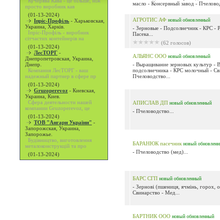
Кучерява Кава - це більше, ніж
масло - Консервный завод - Пчеловод
просто виробник кав
(01-13-2024)
АГРОТИС АФ
новый
обновленный
Іпріс-Профіль
-
Харьковская,
Украина, Харків.
- Зерновые - Подсолнечник - КРС - 
Іпріс-Профіль - виробник
Пасека...
сітчастих контейнерів на
(62 голосов)
(01-13-2024)
ЛесТОРГ
-
АЛЬЯНС ООО
новый
обновленный
Днепропетровская, Украина,
Днепр.
- Выращивание зерновых культур - 
Компания ЛесТОРГ - ваш
подсолнечника - КРС молочный - Св
надежный партнер в сфере пр
Пчеловодство...
(01-13-2024)
Gruzoperevoz
-
Киевская,
Украина, Киев.
Сфера деятельности нашей
АПИСЛАВ ДП
новый
обновленный
компании Gruzoperevoz, це
- Пчеловодство...
(01-13-2024)
ТОВ "Ангари України"
-
Запорожская, Украина,
Запорожье.
Будівництво, виготовлення
БАРАНЮК пасечник
новый
обновлен
металоконструкцій та про
- Пчеловодство (мед)...
(01-13-2024)
БАРС СГП
новый
обновленный
- Зернові (пшениця, ячмінь, горох, о
Свинарство - Мед...
БАРТНИК ООО
новый
обновленный