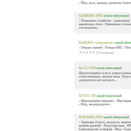
- Мед, воск, пыльца, прополис (изгот.
БДЖИЛКА МЧП
новый
обновленный
- Племенное хозяйство - разведени
карпатских пчел - Племенные пчело
пчелопакеты...
БДЖІЛКА товарищество
новый
обнов
- Откорм свиней - Откорм КРС - Пче
(75 голосов)
Би Сэл ТОВ
новый
обновленный
Предоставляем услуги декристаллиз
гомогенизации, анализа меда. Подго
документов для экспорта....
БІТТЕС ПП
новый
обновленный
- Вирощування зернових - Вирощув
- Мед, медопродукти...
БУЖАНКА ООО
новый
обновленный
- Зерновые (горох, кукуруза, пшени
ячмень яровой) - Подсолнечник - КР
Свиноводство (откорм) - Мед - Сад