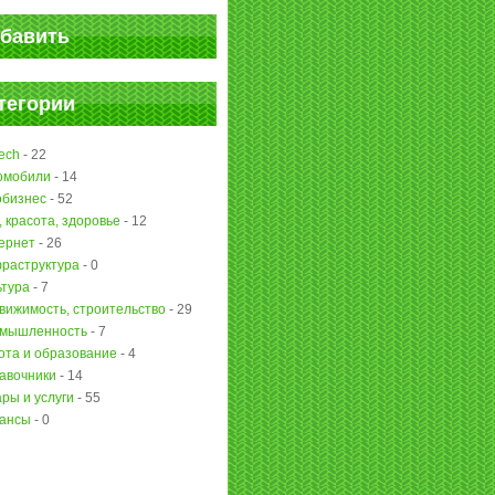
бавить
тегории
ech
-
22
омобили
-
14
обизнес
-
52
, красота, здоровье
-
12
ернет
-
26
раструктура
-
0
ьтура
-
7
вижимость, строительство
-
29
мышленность
-
7
ота и образование
-
4
авочники
-
14
ары и услуги
-
55
ансы
-
0