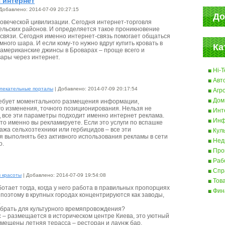
 интернет
Добавлено: 2014-07-09 20:27:15
До
овеческой цивилизации. Сегодня интернет-торговля
ельских районов. И определяется такое проникновение
связи. Сегодня именно интернет-связь помогает общаться
ного шара. И если кому-то нужно вдруг купить кровать в
Ка
американские джинсы в Броварах – проще всего и
вары через интернет.
Hi-T
Авт
лекательные порталы
| Добавлено: 2014-07-09 20:17:54
Агр
Дом
ебует моментального размещения информации,
го изменения, точного позиционирования. Нельзя не
Инт
д все эти параметры подходит именно интернет реклама.
Инф
то именно вы рекламируете. Если это услуги по вспашке
ажа сельхозтехники или гербицидов – все эти
Кул
я выполнять без активного использования рекламы в сети
Нед
о.
Про
Раб
Спр
 красоты
| Добавлено: 2014-07-09 19:54:08
Тов
отает тогда, когда у него работа в правильных пропорциях
Фин
поэтому в крупных городах концентрируются как заводы,
.
брать для культурного времяпровождения?
 – размещается в историческом центре Киева, это уютный
вмещены летняя терасса – ресторан и лаунж бар.