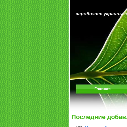
агробизнес украины 
Главная
Последние добав