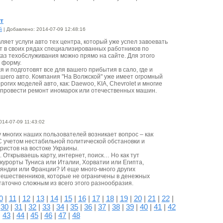
т
й
| Добавлено: 2014-07-09 12:48:16
яет услуги авто тех центра, который уже успел завоевать
т в своих рядах специализированных работников по
аз техобслуживания можно прямо на сайте. Для этого
 форму.
я и подготовят все для вашего прибытия в сало, где и
шего авто. Компания "На Волжской" уже имеет огромный
рогих моделей авто, как: Daewoo, KIA, Chevrolet и многие
о провести ремонт иномарок или отечественных машин.
014-07-09 11:43:02
 у многих наших пользователей возникает вопрос – как
С учетом нестабильной политической обстановки и
истов на востоке Украины.
. Открываешь карту, интернет, поиск… Но как тут
курорты Туниса или Италии, Хорватии или Египта,
яндии или Франции? И еще много-много других
тешественников, которые не ограничены в денежных
таточно сложным из всего этого разнообразия.
0
|
11
|
12
|
13
|
14
|
15
|
16
|
17
|
18
|
19
|
20
|
21
|
22
|
|
30
|
31
|
32
|
33
|
34
|
35
|
36
|
37
|
38
|
39
|
40
|
41
|
42
|
43
|
44
|
45
|
46
|
47
|
48