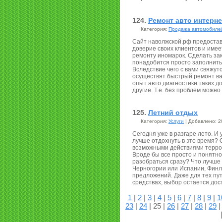
124.
Ремонт авто интерне
Категория:
Продажа автомобиле
Сайт наволжской.рф предоставл
доверие своих клиентов и имее
ремонту иномарок. Сделать зак
понадобится просто заполнить
Вследствие чего с вами свяжутс
осуществят быстрый ремонт ва
опыт авто диагностики таких до
другие. Т.е. без проблем можн
125.
Летний отдых
Категория:
Услуги
| Добавлено: 2
Сегодня уже в разгаре лето. И
лучше отдохнуть в это время? 
возможными действиями террор
Вроде бы все просто и понятно
разобраться сразу? Что лучше 
Черногории или Испании, Финл
предложений. Даже для тех пу
средствах, выбор остается дос
1
|
2
|
3
|
4
|
5
|
6
|
7
|
8
|
9
|
1
23
|
24
| 25 |
26
|
27
|
28
|
29