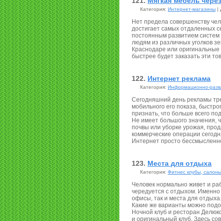
121.
Мягкая мебель через
Категория:
Интернет-магазины
| 
Нет предела совершенству чел
достигает самых отдаленных с
постоянным развитием систем 
людям из различных уголков зем
Краснодаре или оригинальные 
быстрее будет заказать эти то
122.
Интернет реклама
Категория:
Информационно-разв
Сегодняшний день рекламы тр
мобильного его показа, быстро
признать, что больше всего по
Не имеет большого значения, ч
почвы или уборке урожая, прод
коммерческие операции сегодн
Интернет просто бессмысленн
123.
Места для отдыха
Категория:
Фитнес клубы, салоны
Человек нормально живет и раб
чередуется с отдыхом. Именно 
офисы, так и места для отдыха
Какие же варианты можно подо
Ночной клуб и ресторан Делюкс
и оригинальный клуб. Здесь со