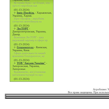
Кучерява Кава - це більше, ніж
просто виробник кав
(01-13-2024)
Іпріс-Профіль
-
Харьковская,
Украина, Харків.
Іпріс-Профіль - виробник
сітчастих контейнерів на
(01-13-2024)
ЛесТОРГ
-
Днепропетровская, Украина,
Днепр.
Компания ЛесТОРГ - ваш
надежный партнер в сфере пр
(01-13-2024)
Gruzoperevoz
-
Киевская,
Украина, Киев.
Сфера деятельности нашей
компании Gruzoperevoz, це
(01-13-2024)
ТОВ "Ангари України"
-
Запорожская, Украина,
Запорожье.
Будівництво, виготовлення
металоконструкцій та про
(01-13-2024)
Агробизнес 
Все права защищены. При использо