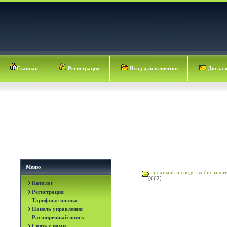
Главная
Регистрация
Вход для клиентов
Доска 
Меню
агрохимия и средства биозащи
[662]
Каталог
Регистрация
Тарифные планы
Панель управления
Расширенный поиск
Связь с нами