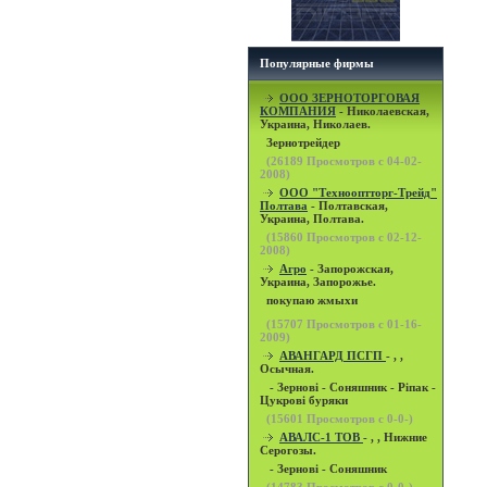
Популярные фирмы
OOO ЗЕРНОТОРГОВАЯ
КОМПАНИЯ
- Николаевская,
Украина, Николаев.
Зернотрейдер
(
26189
Просмотров с 04-02-
2008)
ООО "Технооптторг-Трейд"
Полтава
- Полтавская,
Украина, Полтава.
(
15860
Просмотров с 02-12-
2008)
Агро
- Запорожская,
Украина, Запорожье.
покупаю жмыхи
(
15707
Просмотров с 01-16-
2009)
АВАНГАРД ПСГП
- , ,
Осычная.
- Зернові - Соняшник - Ріпак -
Цукрові буряки
(
15601
Просмотров с 0-0-)
АВАЛС-1 ТОВ
- , , Нижние
Серогозы.
- Зернові - Соняшник