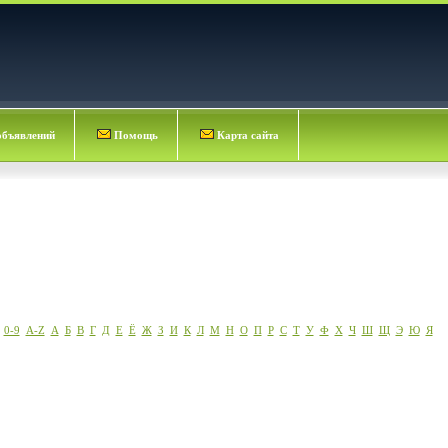
объявлений
Помощь
Карта сайта
0-9
A-Z
А
Б
В
Г
Д
Е
Ё
Ж
З
И
К
Л
М
Н
О
П
Р
С
Т
У
Ф
Х
Ч
Ш
Щ
Э
Ю
Я