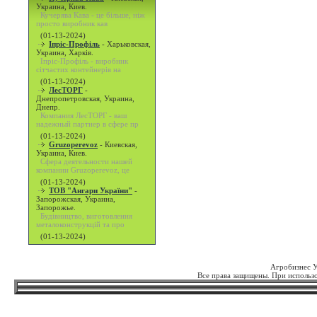
Украина, Киев.
Кучерява Кава - це більше, ніж
просто виробник кав
(01-13-2024)
Іпріс-Профіль
-
Харьковская,
Украина, Харків.
Іпріс-Профіль - виробник
сітчастих контейнерів на
(01-13-2024)
ЛесТОРГ
-
Днепропетровская, Украина,
Днепр.
Компания ЛесТОРГ - ваш
надежный партнер в сфере пр
(01-13-2024)
Gruzoperevoz
-
Киевская,
Украина, Киев.
Сфера деятельности нашей
компании Gruzoperevoz, це
(01-13-2024)
ТОВ "Ангари України"
-
Запорожская, Украина,
Запорожье.
Будівництво, виготовлення
металоконструкцій та про
(01-13-2024)
Агробизнес 
Все права защищены. При использо