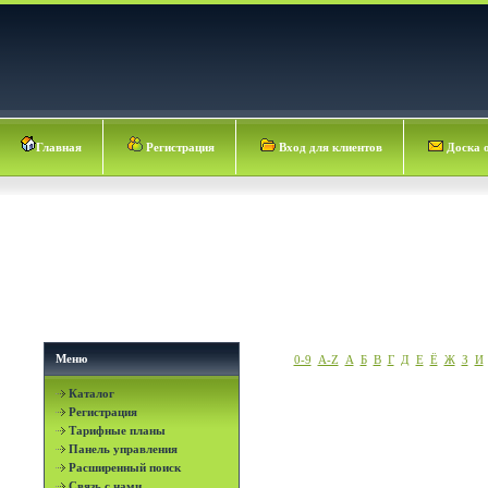
Главная
Регистрация
Вход для клиентов
Доска 
Меню
0-9
A-Z
А
Б
В
Г
Д
Е
Ё
Ж
З
И
Каталог
Регистрация
Тарифные планы
Панель управления
Расширенный поиск
Связь с нами