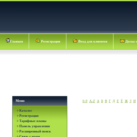
Главная
Регистрация
Вход для клиентов
Доска 
Меню
0-9
A-Z
А
Б
В
Г
Д
Е
Ё
Ж
З
И
Каталог
Регистрация
Тарифные планы
Панель управления
Расширенный поиск
Связь с нами