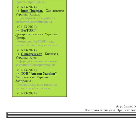
просто виробник кав
(01-13-2024)
Іпріс-Профіль
-
Харьковская,
Украина, Харків.
Іпріс-Профіль - виробник
сітчастих контейнерів на
(01-13-2024)
ЛесТОРГ
-
Днепропетровская, Украина,
Днепр.
Компания ЛесТОРГ - ваш
надежный партнер в сфере пр
(01-13-2024)
Gruzoperevoz
-
Киевская,
Украина, Киев.
Сфера деятельности нашей
компании Gruzoperevoz, це
(01-13-2024)
ТОВ "Ангари України"
-
Запорожская, Украина,
Запорожье.
Будівництво, виготовлення
металоконструкцій та про
(01-13-2024)
Агробизнес 
Все права защищены. При использо