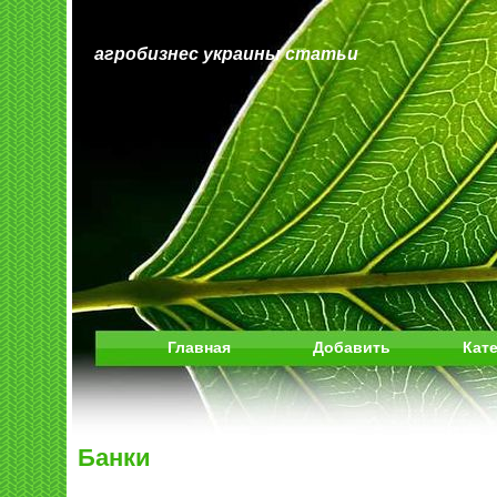
агробизнес украины статьи
Главная
Добавить
Кат
Банки