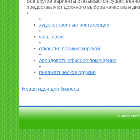
Все другие варианты оказываются существенно
предоставляют должного выбора качества и диз
•
•
художественные инсталляции
•
часы casio
•
открытие парикмахерской
•
арендовать офисное помещение
•
пневматическое оружие
•
Новая идея для бизнеса
© Обзор статей