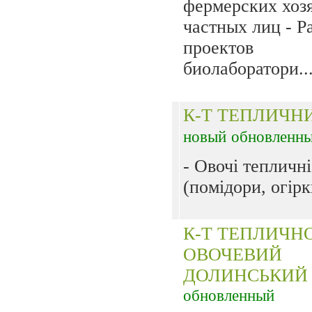
фермерских хозя
частных лиц - Р
проектов
биолаборатори..
К-Т ТЕПЛИЧН
новый
обновленн
- Овочі тепличні
(помідори, огірки
К-Т ТЕПЛИЧН
ОВОЧЕВИЙ
ДОЛИНСЬКИ
обновленный