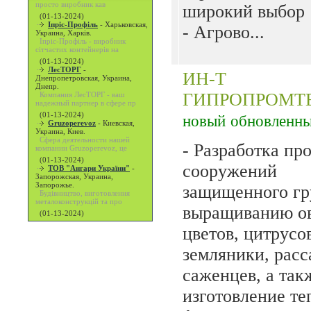
просто виробник кав
широкий выбор
(01-13-2024)
Іпріс-Профіль
-
Харьковская,
- Агрово...
Украина, Харків.
Іпріс-Профіль - виробник
сітчастих контейнерів на
(01-13-2024)
ЛесТОРГ
-
ИН-Т
Днепропетровская, Украина,
Днепр.
ГИПРОПРОМТ
Компания ЛесТОРГ - ваш
надежный партнер в сфере пр
(01-13-2024)
новый
обновленн
Gruzoperevoz
-
Киевская,
Украина, Киев.
Сфера деятельности нашей
- Разработка пр
компании Gruzoperevoz, це
(01-13-2024)
сооружений
ТОВ "Ангари України"
-
Запорожская, Украина,
Запорожье.
защищенного гр
Будівництво, виготовлення
металоконструкцій та про
выращиванию о
(01-13-2024)
цветов, цитрусо
земляники, расс
саженцев, а так
изготовление те