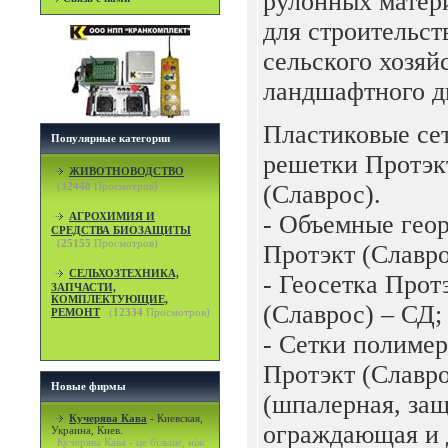
рулонных матер
для строительст
сельского хозяйс
ландшафтного д
Пластиковые се
Популярные категории
решетки Протэк
ЖИВОТНОВОДСТВО
(
32448
Просмотров)
(Славрос).
АГРОХИМИЯ И
- Объемные гео
СРЕДСТВА БИОЗАЩИТЫ
(
25155
Просмотров)
Протэкт (Славро
СЕЛЬХОЗТЕХНИКА,
- Геосетка Прот
ЗАПЧАСТИ,
КОМПЛЕКТУЮЩИЕ,
(Славрос) – СД;
РЕМОНТ
(
12334
Просмотров)
- Сетки полиме
Протэкт (Славро
Новые фирмы
(шпалерная, защ
Кучерява Кава
-
Киевская,
ограждающая и д
Украина, Киев.
Кучерява Кава - це більше, ніж