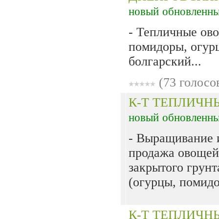
новый
обновленн
- Тепличные ов
помидоры, огур
болгарский...
(73 голосо
К-Т ТЕПЛИЧН
новый
обновленн
- Выращивание 
продажа овощей
закрытого грунт
(огурцы, помидо
К-Т ТЕПЛИЧН