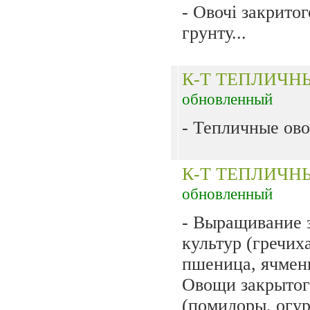
- Овочі закритог
грунту...
К-Т ТЕПЛИЧ
обновленный
- Тепличные ово
К-Т ТЕПЛИЧ
обновленный
- Выращивание 
культур (гречиха
пшеница, ячмень
Овощи закрытог
(помидоры, огу