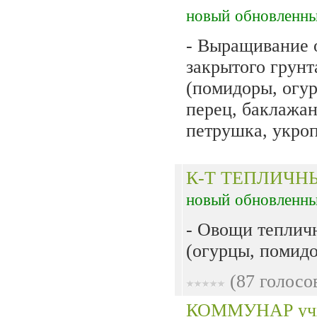
новый
обновленн
- Выращивание 
закрытого грунт
(помидоры, огу
перец, баклажан
петрушка, укроп)
К-Т ТЕПЛИЧН
новый
обновленн
- Овощи теплич
(огурцы, помидо
(87 голосо
КОММУНАР уч