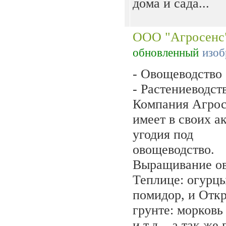
дома и сада...
ООО "Агросенс
обновленный
изоб
- Овощеводство
- Растениеводст
Компания Агрос
имеет в своих а
угодия под
овощеводство.
Выращивание о
Теплице: огурцы
помидор, и Отк
грунте: морковь
и т.д.., а так же 