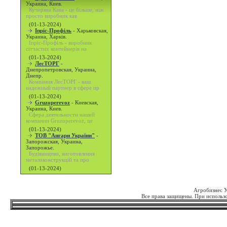
Украина, Киев.
Кучерява Кава - це більше, ніж
просто виробник кав
(01-13-2024)
Іпріс-Профіль
-
Харьковская,
Украина, Харків.
Іпріс-Профіль - виробник
сітчастих контейнерів на
(01-13-2024)
ЛесТОРГ
-
Днепропетровская, Украина,
Днепр.
Компания ЛесТОРГ - ваш
надежный партнер в сфере пр
(01-13-2024)
Gruzoperevoz
-
Киевская,
Украина, Киев.
Сфера деятельности нашей
компании Gruzoperevoz, це
(01-13-2024)
ТОВ "Ангари України"
-
Запорожская, Украина,
Запорожье.
Будівництво, виготовлення
металоконструкцій та про
(01-13-2024)
Агробизнес 
Все права защищены. При использо