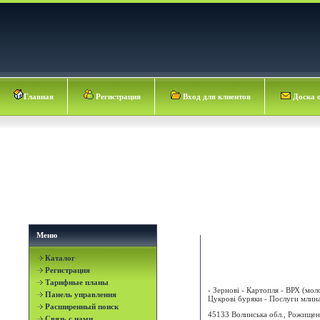
Главная
Регистрация
Вход для клиентов
Доска 
Меню
Каталог
БАТЬКІВЩИНА СВК
Регистрация
Тарифные планы
- Зернові - Картопля - ВРХ (моло
Панель управления
Цукрові буряки - Послуги млина 
Расширенный поиск
45133 Волинська обл., Рожищен
Связь с нами