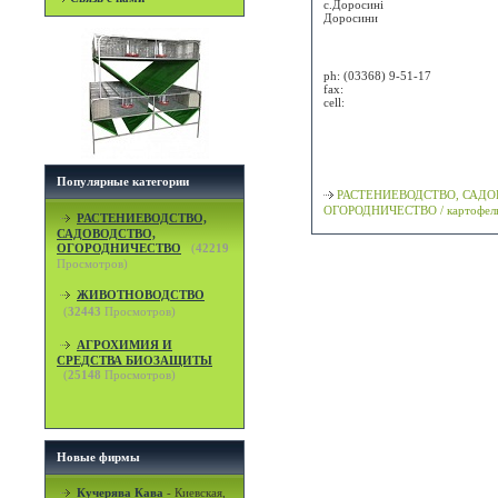
с.Доросині
Доросини
Attn:
ph:
(03368) 9-51-17
fax:
cell:
Просмотр карты / маршрута
Классификация
Популярные категории
РАСТЕНИЕВОДСТВО, САДО
ОГОРОДНИЧЕСТВО / картофел
РАСТЕНИЕВОДСТВО,
САДОВОДСТВО,
ОГОРОДНИЧЕСТВО
(
42219
Просмотров)
ЖИВОТНОВОДСТВО
(
32443
Просмотров)
АГРОХИМИЯ И
СРЕДСТВА БИОЗАЩИТЫ
(
25148
Просмотров)
Новые фирмы
Кучерява Кава
-
Киевская,