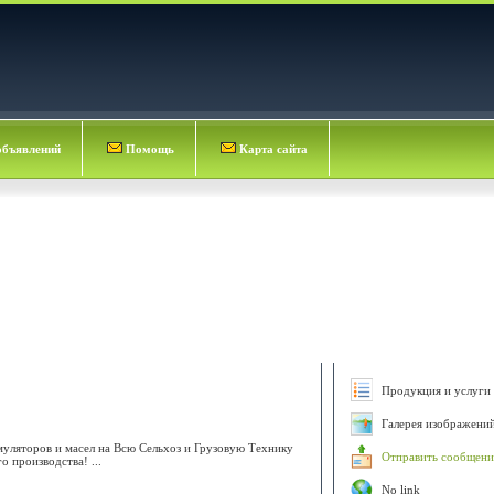
объявлений
Помощь
Карта сайта
Продукция и услуги 
Галерея изображени
муляторов и масел на Всю Сельхоз и Грузовую Технику
Отправить сообщени
 производства! ...
No link