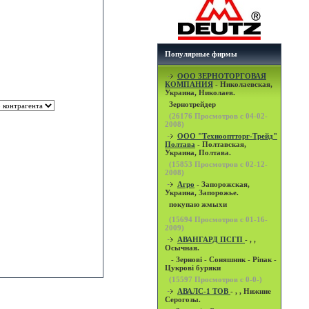
Популярные фирмы
OOO ЗЕРНОТОРГОВАЯ
КОМПАНИЯ
- Николаевская,
Украина, Николаев.
Зернотрейдер
(
26176
Просмотров с 04-02-
2008)
ООО "Технооптторг-Трейд"
Полтава
- Полтавская,
Украина, Полтава.
(
15853
Просмотров с 02-12-
2008)
Агро
- Запорожская,
Украина, Запорожье.
покупаю жмыхи
(
15694
Просмотров с 01-16-
2009)
АВАНГАРД ПСГП
- , ,
Осычная.
- Зернові - Соняшник - Ріпак -
Цукрові буряки
(
15597
Просмотров с 0-0-)
АВАЛС-1 ТОВ
- , , Нижние
Серогозы.