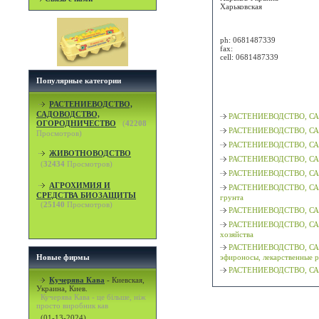
Харьковская
Attn:
ph:
0681487339
fax:
cell:
0681487339
Просмотр карты / маршрут
Популярные категории
Классификация
РАСТЕНИЕВОДСТВО,
САДОВОДСТВО,
РАСТЕНИЕВОДСТВО, СА
ОГОРОДНИЧЕСТВО
(
42208
РАСТЕНИЕВОДСТВО, САД
Просмотров)
РАСТЕНИЕВОДСТВО, СА
ЖИВОТНОВОДСТВО
РАСТЕНИЕВОДСТВО, СА
(
32434
Просмотров)
РАСТЕНИЕВОДСТВО, СА
АГРОХИМИЯ И
РАСТЕНИЕВОДСТВО, СА
СРЕДСТВА БИОЗАЩИТЫ
грунта
(
25140
Просмотров)
РАСТЕНИЕВОДСТВО, САД
РАСТЕНИЕВОДСТВО, СА
хозяйства
РАСТЕНИЕВОДСТВО, САД
Новые фирмы
эфироносы, лекарственные р
РАСТЕНИЕВОДСТВО, СА
Кучерява Кава
-
Киевская,
Украина, Киев.
Кучерява Кава - це більше, ніж
просто виробник кав
(01-13-2024)