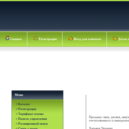
Главная
Регистрация
Вход для клиентов
Доска 
Меню
Каталог
Шинтех Плюс
Регистрация
Тарифные планы
Продажа: шин, дисков, акку
Панель управления
отечественного и импортного
Расширенный поиск
Харьков
Украина
Связь с нами