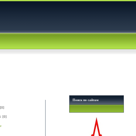
Поиск по сайтам
[0]
й [0]
е