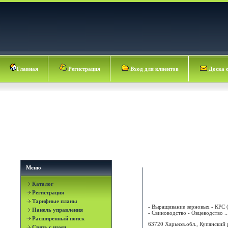
Главная
Регистрация
Вход для клиентов
Доска 
Меню
Каталог
8 МАРТА ООО
Регистрация
Тарифные планы
- Выращивание зерновых - КРС 
Панель управления
- Свиноводство - Овцеводство ..
Расширенный поиск
63720 Харьков.обл., Купянский 
Связь с нами