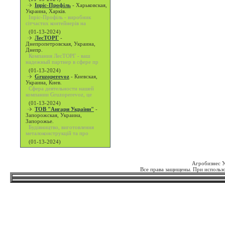
Іпріс-Профіль
-
Харьковская,
Украина, Харків.
Іпріс-Профіль - виробник
сітчастих контейнерів на
(01-13-2024)
ЛесТОРГ
-
Днепропетровская, Украина,
Днепр.
Компания ЛесТОРГ - ваш
надежный партнер в сфере пр
(01-13-2024)
Gruzoperevoz
-
Киевская,
Украина, Киев.
Сфера деятельности нашей
компании Gruzoperevoz, це
(01-13-2024)
ТОВ "Ангари України"
-
Запорожская, Украина,
Запорожье.
Будівництво, виготовлення
металоконструкцій та про
(01-13-2024)
Агробизнес 
Все права защищены. При использо