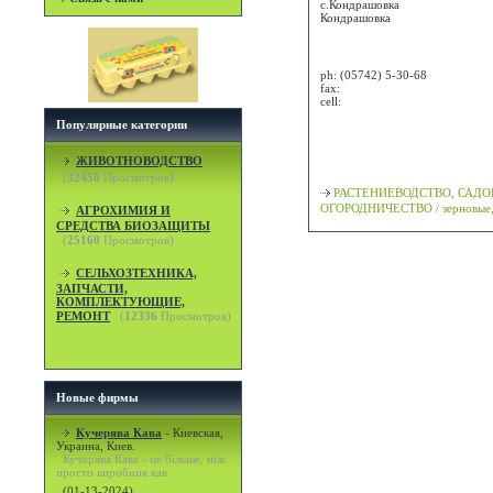
с.Кондрашовка
Кондрашовка
Attn:
ph:
(05742) 5-30-68
fax:
cell:
Популярные категории
Просмотр карты / маршрута
ЖИВОТНОВОДСТВО
Классификация
(
32450
Просмотров)
РАСТЕНИЕВОДСТВО, САДО
ОГОРОДНИЧЕСТВО / зерновые,
АГРОХИМИЯ И
СРЕДСТВА БИОЗАЩИТЫ
(
25160
Просмотров)
СЕЛЬХОЗТЕХНИКА,
ЗАПЧАСТИ,
КОМПЛЕКТУЮЩИЕ,
РЕМОНТ
(
12336
Просмотров)
Новые фирмы
Кучерява Кава
-
Киевская,
Украина, Киев.
Кучерява Кава - це більше, ніж
просто виробник кав
(01-13-2024)