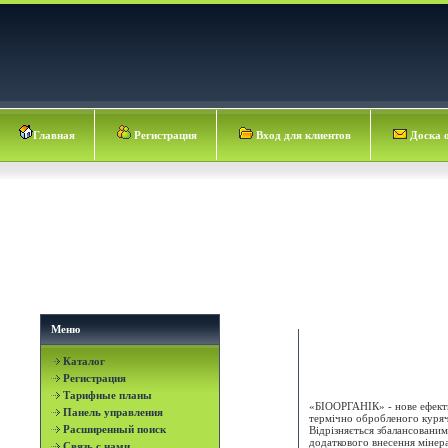
Главная
Регистрация
Вход для клиентов
Доска 
Меню
Каталог
Биоорганик
Регистрация
Тарифные планы
«БІООРГАНІК» - нове ефекти
Панель управления
термічно обробленого куряч
Расширенный поиск
Відрізняється збалансованим
додаткового внесення мінера
Связь с нами