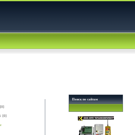
Поиск по сайтам
[0]
й [0]
е