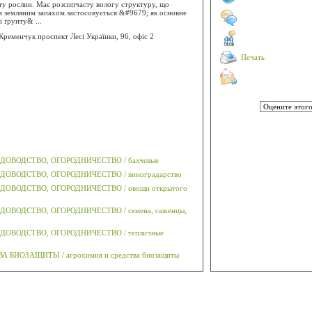
ту рослин. Має розсипчасту вологу структуру, що
м земляним запахом.застосовується:&#9679; як основне
 ґрунту& ...
Кременчук проспект Лесі Українки, 96, офіс 2
Печать
а
ДОВОДСТВО, ОГОРОДНИЧЕСТВО / бахчевые
ДОВОДСТВО, ОГОРОДНИЧЕСТВО / виноградарство
ДОВОДСТВО, ОГОРОДНИЧЕСТВО / овощи открытого
ОВОДСТВО, ОГОРОДНИЧЕСТВО / семена, саженцы,
ДОВОДСТВО, ОГОРОДНИЧЕСТВО / тепличные
 БИОЗАЩИТЫ / агрохимия и средства биозащиты