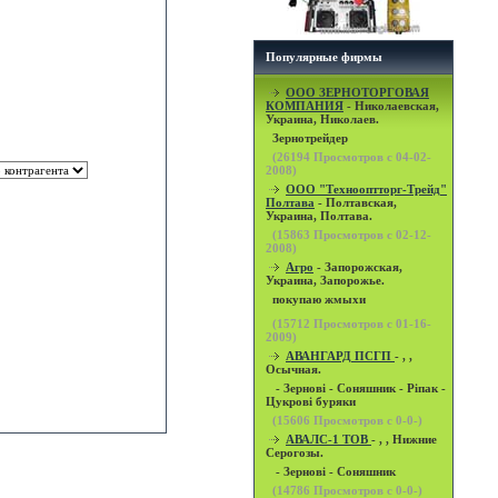
Популярные фирмы
OOO ЗЕРНОТОРГОВАЯ
КОМПАНИЯ
- Николаевская,
Украина, Николаев.
Зернотрейдер
(
26194
Просмотров с 04-02-
2008)
ООО "Технооптторг-Трейд"
Полтава
- Полтавская,
Украина, Полтава.
(
15863
Просмотров с 02-12-
2008)
Агро
- Запорожская,
Украина, Запорожье.
покупаю жмыхи
(
15712
Просмотров с 01-16-
2009)
АВАНГАРД ПСГП
- , ,
Осычная.
- Зернові - Соняшник - Ріпак -
Цукрові буряки
(
15606
Просмотров с 0-0-)
АВАЛС-1 ТОВ
- , , Нижние
Серогозы.
- Зернові - Соняшник
(
14786
Просмотров с 0-0-)