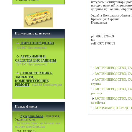
натуральні стимулятори рос
нагадує перегній з приємни
добриво при осінній обробці
Україна Полтавська область 
Кременчуг
Украина
Полтавская
Attn: Игорь
Популярные категории
ph:
0975176769
fax:
ЖИВОТНОВОДСТВО
cell:
0975176769
(
32447
Просмотров)
Просмотр карты / маршрут
АГРОХИМИЯ И
Классификация
СРЕДСТВА БИОЗАЩИТЫ
(
25151
Просмотров)
РАСТЕНИЕВОДСТВО, СА
СЕЛЬХОЗТЕХНИКА,
РАСТЕНИЕВОДСТВО, СА
ЗАПЧАСТИ,
РАСТЕНИЕВОДСТВО, СА
КОМПЛЕКТУЮЩИЕ,
грунта
РЕМОНТ
(
12333
Просмотров)
РАСТЕНИЕВОДСТВО, САД
рассада
РАСТЕНИЕВОДСТВО, СА
хозяйства
Новые фирмы
АГРОХИМИЯ И СРЕДСТВА
Кучерява Кава
-
Киевская,
Украина, Киев.
Кучерява Кава - це більше, ніж
просто виробник кав
(01-13-2024)