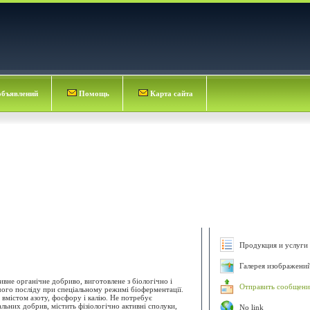
объявлений
Помощь
Карта сайта
Продукция и услуги 
Галерея изображени
вне органічне добриво, виготовлене з біологічно і
Отправить сообщени
ого посліду при спеціальному режимі біоферментації.
 вмістом азоту, фосфору і калію. Не потребує
льних добрив, містить фізіологічно активні сполуки,
No link