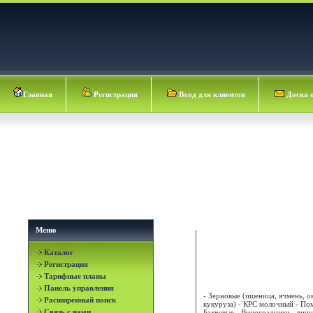
Главная
Регистрация
Вход для клиентов
Доска 
Меню
Каталог
ВИНОГРАДНАЯ ДОЛИ
Регистрация
совхоз
Тарифные планы
Панель управления
- Зерновые (пшеница, ячмень, ов
Расширенный поиск
кукуруза) - КРС молочный - По
Связь с нами
Бахчевые - Виноградники - винн