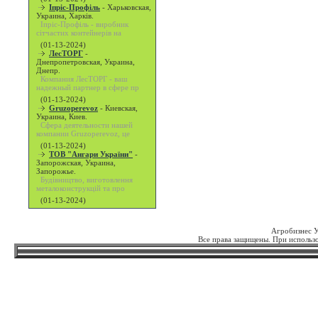
Іпріс-Профіль
-
Харьковская,
Украина, Харків.
Іпріс-Профіль - виробник
сітчастих контейнерів на
(01-13-2024)
ЛесТОРГ
-
Днепропетровская, Украина,
Днепр.
Компания ЛесТОРГ - ваш
надежный партнер в сфере пр
(01-13-2024)
Gruzoperevoz
-
Киевская,
Украина, Киев.
Сфера деятельности нашей
компании Gruzoperevoz, це
(01-13-2024)
ТОВ "Ангари України"
-
Запорожская, Украина,
Запорожье.
Будівництво, виготовлення
металоконструкцій та про
(01-13-2024)
Агробизнес 
Все права защищены. При использо