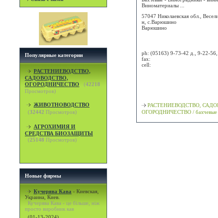
Виноматериалы ...
57047 Николаевская обл., Весел
н, с.Варюшино
Варюшино
Attn:
ph:
(05163) 9-73-42 д., 9-22-56,
Популярные категории
fax:
cell:
РАСТЕНИЕВОДСТВО,
САДОВОДСТВО,
Просмотр карты / маршрута
ОГОРОДНИЧЕСТВО
(
42218
Просмотров)
Классификация
ЖИВОТНОВОДСТВО
РАСТЕНИЕВОДСТВО, САДО
(
32442
Просмотров)
ОГОРОДНИЧЕСТВО / бахчевые
АГРОХИМИЯ И
СРЕДСТВА БИОЗАЩИТЫ
(
25148
Просмотров)
Новые фирмы
Кучерява Кава
-
Киевская,
Украина, Киев.
Кучерява Кава - це більше, ніж
просто виробник кав
(01-13-2024)